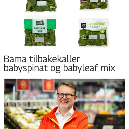
Bama tilbakekaller
babyspinat og babyleaf mix