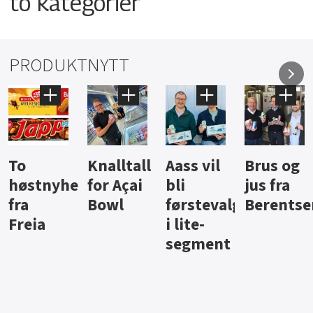
to kategorier
PRODUKTNYTT
Knalltall
Aass vil
Brus og
Hard
ter
for Açai
bli
jus fra
iste fra
Bowl
førstevalg
Berentsen
Hansa
i lite-
segment