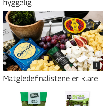
hyggelig
Matgledefinalistene er klare