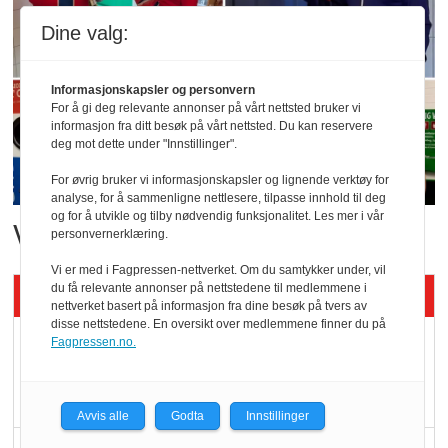
Dine valg:
Informasjonskapsler og personvern
For å gi deg relevante annonser på vårt nettsted bruker vi
informasjon fra ditt besøk på vårt nettsted. Du kan reservere
deg mot dette under "Innstillinger".
For øvrig bruker vi informasjonskapsler og lignende verktøy for
analyse, for å sammenligne nettlesere, tilpasse innhold til deg
og for å utvikle og tilby nødvendig funksjonalitet. Les mer i vår
Vant i nyåpnet butikk
personvernerklæring.
Vi er med i Fagpressen-nettverket. Om du samtykker under, vil
du få relevante annonser på nettstedene til medlemmene i
Siste artikler - KBS
nettverket basert på informasjon fra dine besøk på tvers av
disse nettstedene. En oversikt over medlemmene finner du på
Mat er viktigere enn
Fagpressen.no.
pris når elbilister
velger ladestopp
Avvis alle
Godta
Innstillinger