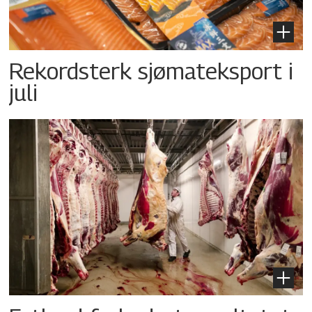
Rekordsterk sjømateksport i
juli