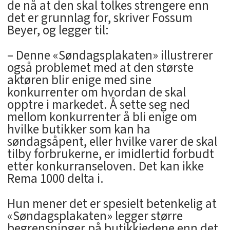
de nå at den skal tolkes strengere enn
det er grunnlag for, skriver Fossum
Beyer, og legger til:
– Denne «Søndagsplakaten» illustrerer
også problemet med at den største
aktøren blir enige med sine
konkurrenter om hvordan de skal
opptre i markedet. Å sette seg ned
mellom konkurrenter å bli enige om
hvilke butikker som kan ha
søndagsåpent, eller hvilke varer de skal
tilby forbrukerne, er imidlertid forbudt
etter konkurranseloven. Det kan ikke
Rema 1000 delta i.
Hun mener det er spesielt betenkelig at
«Søndagsplakaten» legger større
begrensninger på butikkjedene enn det