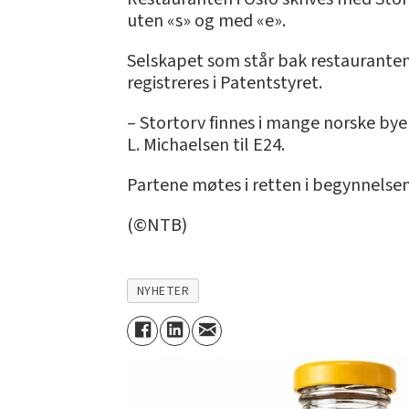
uten «s» og med «e».
Selskapet som står bak restauranten
registreres i Patentstyret.
– Stortorv finnes i mange norske byer
L. Michaelsen til E24.
Partene møtes i retten i begynnelsen
(©NTB)
NYHETER