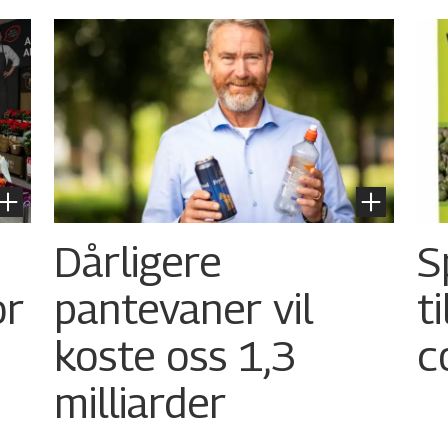
Dårligere
S
or
pantevaner vil
t
koste oss 1,3
c
milliarder