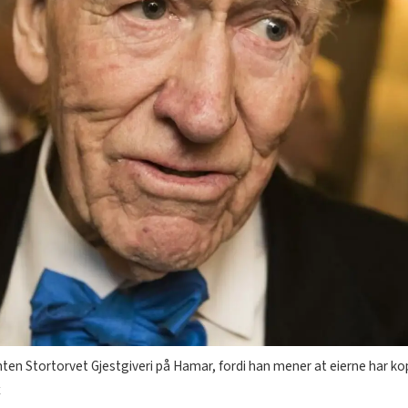
n Stortorvet Gjestgiveri på Hamar, fordi han mener at eierne har kopi
x