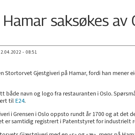
 Hamar saksøkes av 
22.04.2022 - 08:51
 Stortorvet Gjestgiveri på Hamar, fordi han mener ei
t både navn og logo fra restauranten i Oslo. Spørsmål
ert til
E24
.
veri i Grensen i Oslo oppsto rundt år 1700 og at det 
er samtidig registrert i Patentstyret for industrielt r
torvets Gjæstgiveri med en «s» og «æ», mens på Hamar