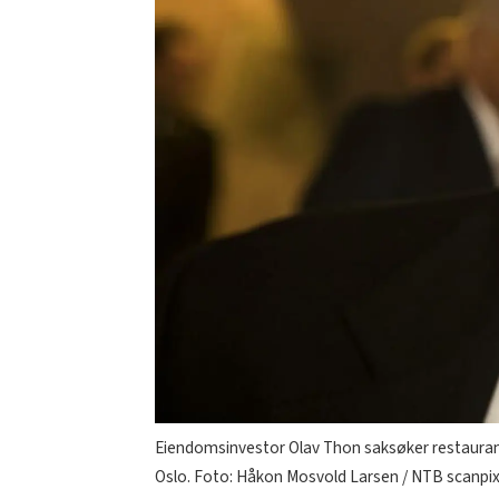
Eiendomsinvestor Olav Thon saksøker restaurante
Oslo. Foto: Håkon Mosvold Larsen / NTB scanpi