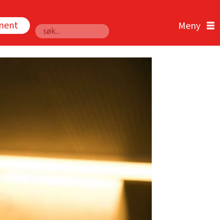
nnent
Søk