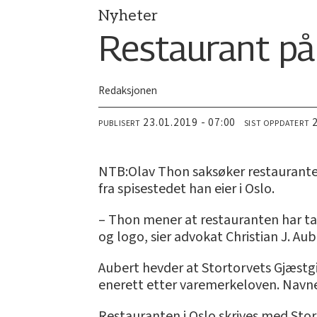
Nyheter
Restaurant på
Redaksjonen
23.01.2019 - 07:00
PUBLISERT
SIST OPPDATERT
NTB:Olav Thon saksøker restauranten
fra spisestedet han eier i Oslo.
– Thon mener at restauranten har tat
og logo, sier advokat Christian J. Aub
Aubert hevder at Stortorvets Gjæstgi
enerett etter varemerkeloven. Navnet 
Restauranten i Oslo skrives med Stor