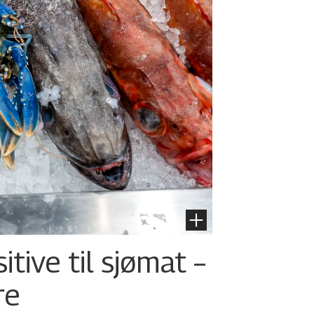
tive til sjømat –
re