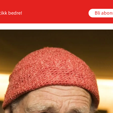
tikk bedre!
Bli abo