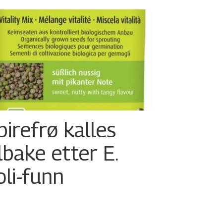
pirefrø kalles
ilbake etter E.
oli-funn