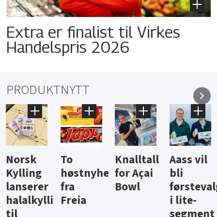
Extra er finalist til Virkes
Handelspris 2026
PRODUKTNYTT
Knalltall
Aass vil
Brus og
Hard
ter
for Açai
bli
jus fra
iste fra
Bowl
førstevalg
Berentsen
Hansa
i lite-
segment