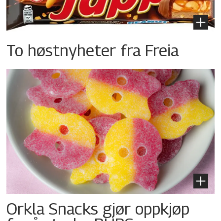
To høstnyheter fra Freia
Orkla Snacks gjør oppkjøp