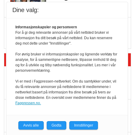
Dine valg:
Q passerte 1 milliard i
Informasjonskapsler og personvern
Rema i 2025
For å gi deg relevante annonser på vårt nettsted bruker vi
informasjon fra ditt besøk på vårt nettsted. Du kan reservere
deg mot dette under "Innstillinger".
For øvrig bruker vi informasjonskapsler og lignende verktøy for
Siste artikler - Økologisk
analyse, for å sammenligne nettlesere, tilpasse innhold til deg
og for å utvikle og tilby nødvendig funksjonalitet. Les mer i vår
personvernerklæring.
Kolonihagens norske
yoghurt: Trues av
Vi er med i Fagpressen-nettverket. Om du samtykker under, vil
du få relevante annonser på nettstedene til medlemmene i
melkemangel
nettverket basert på informasjon fra dine besøk på tvers av
disse nettstedene. En oversikt over medlemmene finner du på
Fagpressen.no.
Marit Kolby vant
Økologisk Norge sin
hederspris
Avvis alle
Godta
Innstillinger