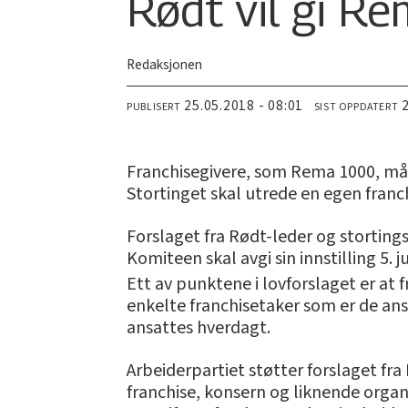
Rødt vil gi R
Redaksjonen
25.05.2018 - 08:01
PUBLISERT
SIST OPPDATERT
Franchisegivere, som Rema 1000, må t
Stortinget skal utrede en egen franch
Forslaget fra Rødt-leder og storting
Komiteen skal avgi sin innstilling 5. j
Ett av punktene i lovforslaget er at 
enkelte franchisetaker som er de an
ansattes hverdagt.
Arbeiderpartiet støtter forslaget fra
franchise, konsern og liknende organ