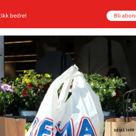
tikk bedre!
Bli abo