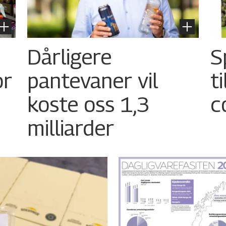
Dårligere
S
or
pantevaner vil
t
koste oss 1,3
c
milliarder