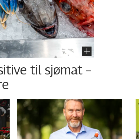
tive til sjømat –
re