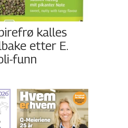
pirefrø kalles
ilbake etter E.
oli-funn