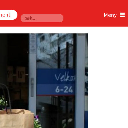
nnent
Søk