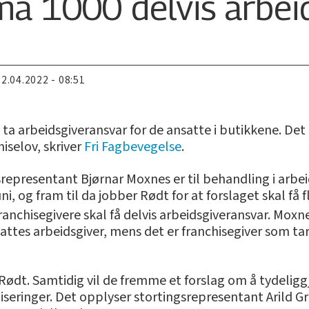
ema 1000 delvis arbei
22.04.2022 - 08:51
a arbeidsgiveransvar for de ansatte i butikkene. Det
iselov, skriver
Fri Fagbevegelse
.
srepresentant Bjørnar Moxnes er til behandling i arbe
uni, og fram til da jobber Rødt for at forslaget skal få f
franchisegivere skal få delvis arbeidsgiveransvar. Moxn
sattes arbeidsgiver, mens det er franchisegiver som 
 Rødt. Samtidig vil de fremme et forslag om å tydelig
iseringer. Det opplyser stortingsrepresentant Arild G