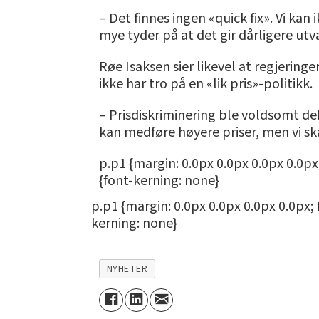
– Det finnes ingen «quick fix». Vi kan
mye tyder på at det gir dårligere utv
Røe Isaksen sier likevel at regjerin
ikke har tro på en «lik pris»-politikk.
– Prisdiskriminering ble voldsomt deb
kan medføre høyere priser, men vi sk
p.p1 {margin: 0.0px 0.0px 0.0px 0.0px
{font-kerning: none}
p.p1 {margin: 0.0px 0.0px 0.0px 0.0px;
kerning: none}
NYHETER