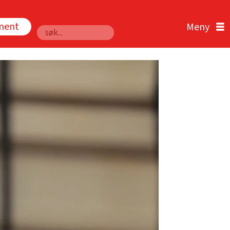
nnent
Søk