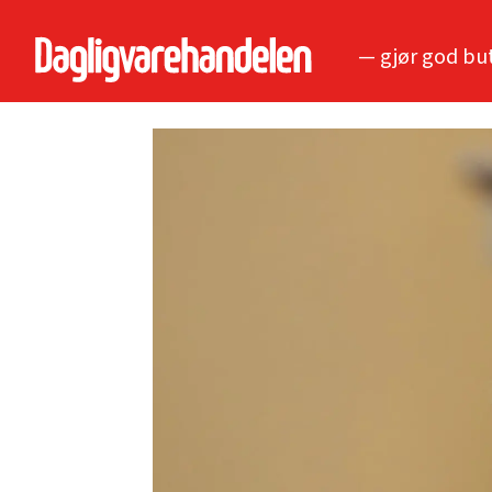
— gjør god bu