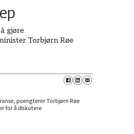
rep
 å gjøre
minister Torbjørn Røe
urranse, poengterer Torbjørn Røe
r for å diskutere