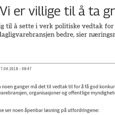
i er villige til å ta g
g til å sette i verk politiske vedtak for
dagligvarebransjen bedre, sier nærings
17.04.2018 - 08:47
n noen ganger må det til vedtak til for å få god konk
varebransjen, organisasjoner og offentlige myndighete
ikke ser noen åpenbar løsning på utfordringene: