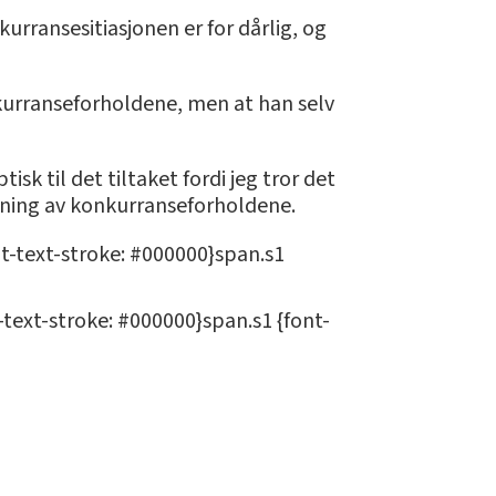
kurransesitiasjonen er for dårlig, og
nkurranseforholdene, men at han selv
sk til det tiltaket fordi jeg tror det
edning av konkurranseforholdene.
it-text-stroke: #000000}span.s1
t-text-stroke: #000000}span.s1 {font-