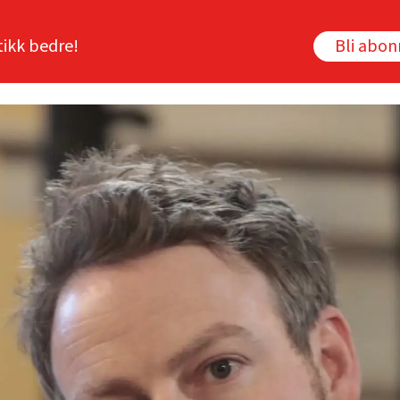
tikk bedre!
Bli abo