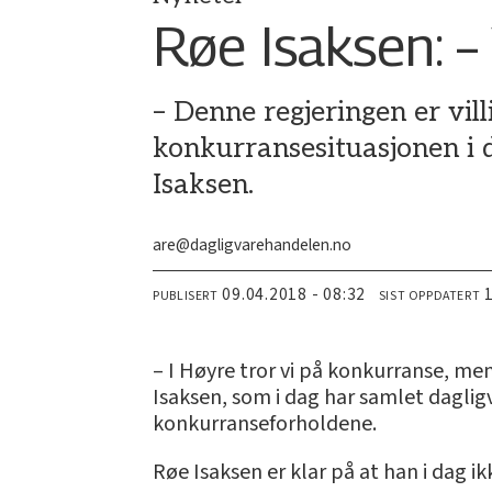
Røe Isaksen: – V
– Denne regjeringen er villi
konkurransesituasjonen i 
Isaksen.
are@dagligvarehandelen.no
09.04.2018 - 08:32
PUBLISERT
SIST OPPDATERT
– I Høyre tror vi på konkurranse, me
Isaksen, som i dag har samlet daglig
konkurranseforholdene.
Røe Isaksen er klar på at han i dag 