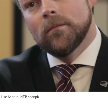
 Lise Åserud, NTB scanpix