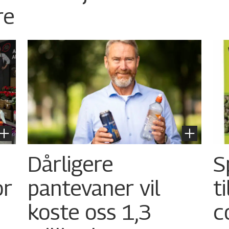
re
Dårligere
S
or
pantevaner vil
t
koste oss 1,3
c