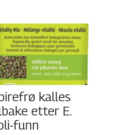
pirefrø kalles
ilbake etter E.
oli-funn