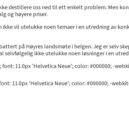
 ikke destillere oss ned til ett enkelt problem. Men kon
alg og høyere priser.
gen ikke vil utelukke noen temaer i en utredning av ko
attert på Høyres landsmøte i helgen. Jeg er selv skepti
al selvfølgelig ikke utelukke noen løsninger i en utr
; font: 11.0px 'Helvetica Neue'; color: #000000; -webk
 font: 11.0px 'Helvetica Neue'; color: #000000; -webki