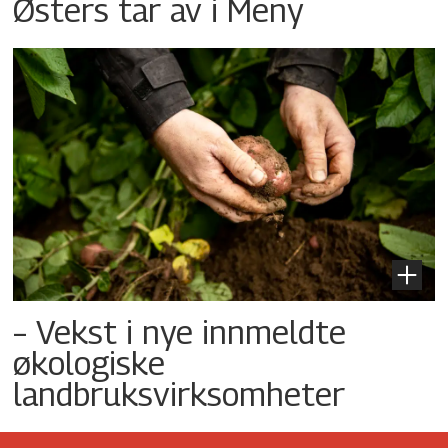
Østers tar av i Meny
– Vekst i nye innmeldte
økologiske
landbruksvirksomheter