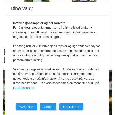
Dine valg:
Informasjonskapsler og personvern
For å gi deg relevante annonser på vårt nettsted bruker vi
informasjon fra ditt besøk på vårt nettsted. Du kan reservere
deg mot dette under "Innstillinger".
For øvrig bruker vi informasjonskapsler og lignende verktøy for
Bama tilbakekaller
analyse, for å sammenligne nettlesere, tilpasse innhold til deg
og for å utvikle og tilby nødvendig funksjonalitet. Les mer i vår
babyspinat og babyleaf mix
personvernerklæring.
Vi er med i Fagpressen-nettverket. Om du samtykker under, vil
du få relevante annonser på nettstedene til medlemmene i
nettverket basert på informasjon fra dine besøk på tvers av
disse nettstedene. En oversikt over medlemmene finner du på
Fagpressen.no.
Avvis alle
Godta
Innstillinger