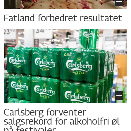
Fatland forbedret resultatet
Carlsberg forventer
salgsrekord for alkoholfri øl
på festivaler