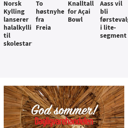
Knalltall
Aass vil
Brus og
Hard
ter
for Açai
bli
jus fra
iste fra
Bowl
førstevalg
Berentsen
Hansa
i lite-
segment