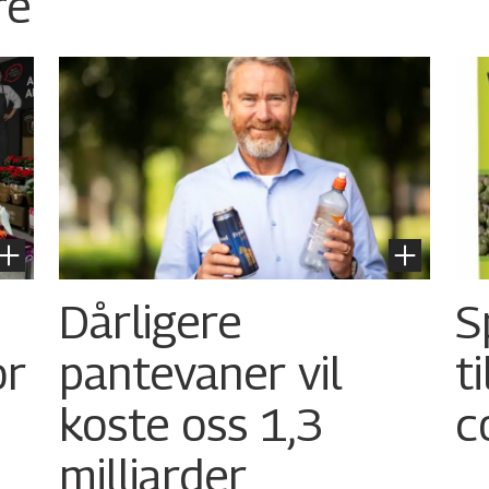
re
Dårligere
S
or
pantevaner vil
t
koste oss 1,3
c
milliarder