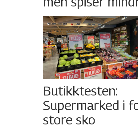
men spiser mind
Butikktesten:
Supermarked i f
store sko