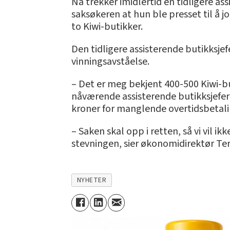
Nå trekker imidlertid en tidligere as
saksøkeren at hun ble presset til å j
to Kiwi-butikker.
Den tidligere assisterende butikksjef
vinningsavståelse.
– Det er meg bekjent 400-500 Kiwi-bu
nåværende assisterende butikksjefer 
kroner for manglende overtidsbetaling
– Saken skal opp i retten, så vi vil 
stevningen, sier økonomidirektør Ter
NYHETER