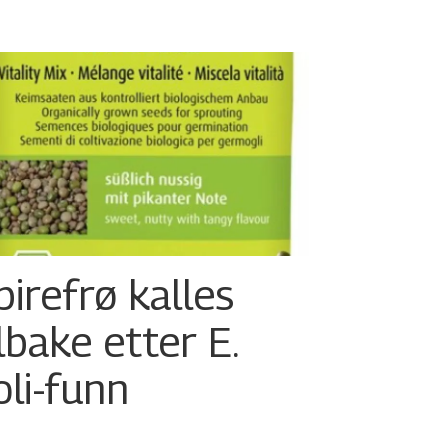
pirefrø kalles
ilbake etter E.
oli-funn