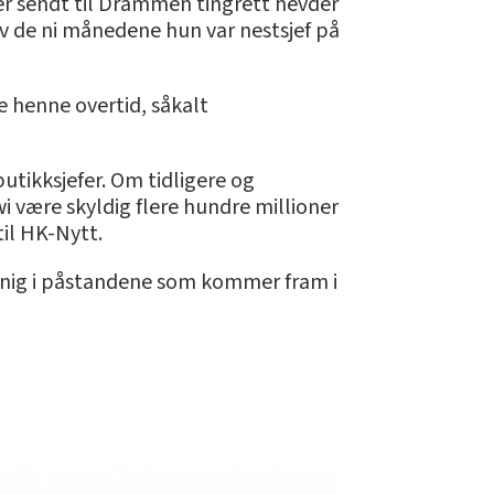
m er sendt til Drammen tingrett hevder
 av de ni månedene hun var nestsjef på
le henne overtid, såkalt
utikksjefer. Om tidligere og
i være skyldig flere hundre millioner
til HK-Nytt.
er enig i påstandene som kommer fram i