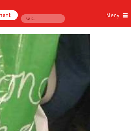
nnent
Søk