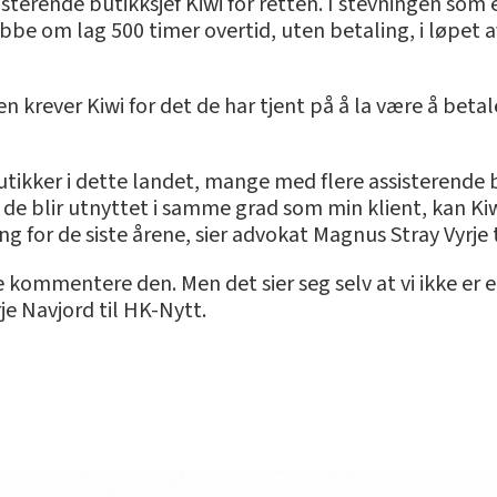
sisterende butikksjef Kiwi for retten. I stevningen so
obbe om lag 500 timer overtid, uten betaling, i løpet
en krever Kiwi for det de har tjent på å la være å beta
tikker i dette landet, mange med flere assisterende b
de blir utnyttet i samme grad som min klient, kan Kiw
 for de siste årene, sier advokat Magnus Stray Vyrje 
ikke kommentere den. Men det sier seg selv at vi ikke 
je Navjord til HK-Nytt.