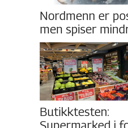
Nordmenn er posi
men spiser mind
Butikktesten:
Supermarked i f