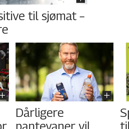
tive til sjømat –
re
Dårligere
S
or
pantevaner vil
t