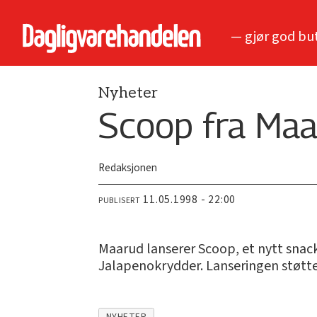
— gjør god bu
Nyheter
Scoop fra Ma
Redaksjonen
11.05.1998 - 22:00
PUBLISERT
Maarud lanserer Scoop, et nytt snac
Jalapenokrydder. Lanseringen støttes
NYHETER