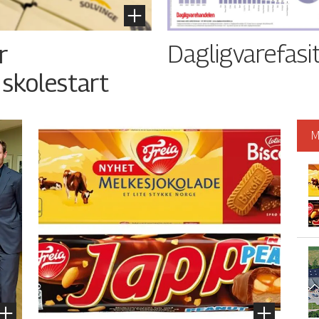
Dagligvarefasi
r
 skolestart
M