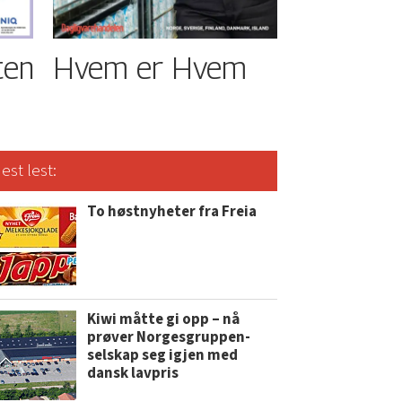
ten
Hvem er Hvem
est lest:
To høstnyheter fra Freia
Kiwi måtte gi opp – nå
prøver Norgesgruppen-
selskap seg igjen med
dansk lavpris