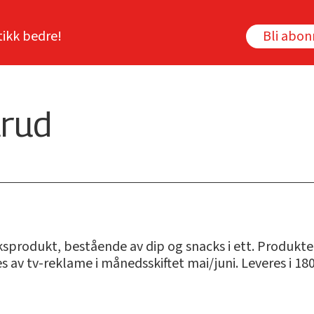
tikk bedre!
Bli abo
arud
ksprodukt, bestående av dip og snacks i ett. Produkt
 av tv-reklame i månedsskiftet mai/juni. Leveres i 180