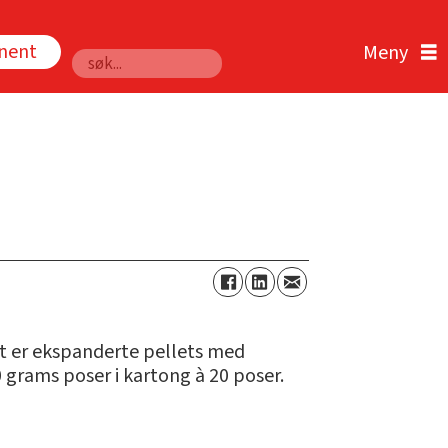
nnent
Søk
et er ekspanderte pellets med
 grams poser i kartong à 20 poser.