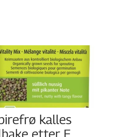
pirefrø kalles
ilbake etter E.