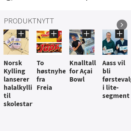
PRODUKTNYTT
Knalltall
Aass vil
Brus og
Hard
ter
for Açai
bli
jus fra
iste fra
Bowl
førstevalg
Berentsen
Hansa
i lite-
segment