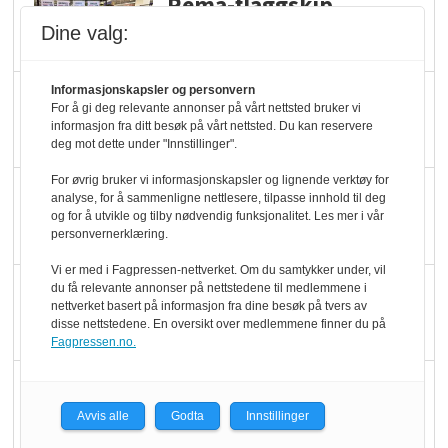
Rema-flaggskip
dundrer videre
Dine valg:
Informasjonskapsler og personvern
Slik opprettholdes
For å gi deg relevante annonser på vårt nettsted bruker vi
ølsalget
informasjon fra ditt besøk på vårt nettsted. Du kan reservere
deg mot dette under "Innstillinger".
For øvrig bruker vi informasjonskapsler og lignende verktøy for
Færre varer, men fulle
analyse, for å sammenligne nettlesere, tilpasse innhold til deg
og for å utvikle og tilby nødvendig funksjonalitet. Les mer i vår
hyller
personvernerklæring.
Vi er med i Fagpressen-nettverket. Om du samtykker under, vil
KI lager mat i butikken
du få relevante annonser på nettstedene til medlemmene i
nettverket basert på informasjon fra dine besøk på tvers av
disse nettstedene. En oversikt over medlemmene finner du på
Fagpressen.no.
Q passerte 1 milliard i
Rema i 2025
Avvis alle
Godta
Innstillinger