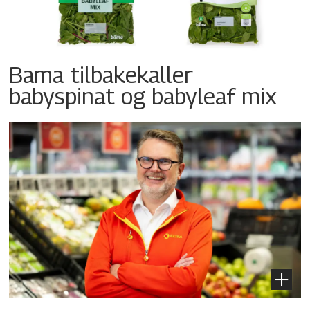
Bama tilbakekaller
babyspinat og babyleaf mix