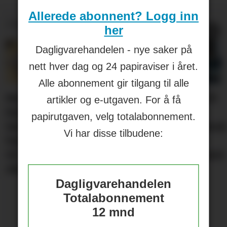
Allerede abonnent? Logg inn
PRODUKTNYTT
her
Dagligvarehandelen - nye saker på
nett hver dag og 24 papiraviser i året.
Alle abonnement gir tilgang til alle
Knalltall
Aass vil
Brus og
Hard
artikler og e-utgaven. For å få
ter
for Açai
bli
jus fra
iste fra
papirutgaven, velg totalabonnement.
Bowl
førstevalg
Berentsen
Hansa
Vi har disse tilbudene:
i lite-
segment
Dagligvarehandelen
Totalabonnement
12 mnd