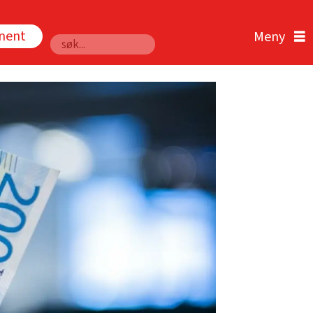
nnent
Søk