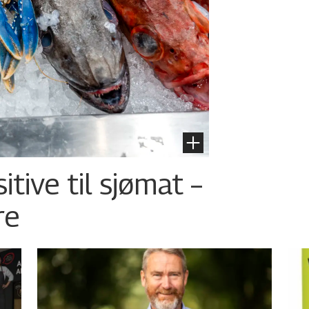
tive til sjømat –
re