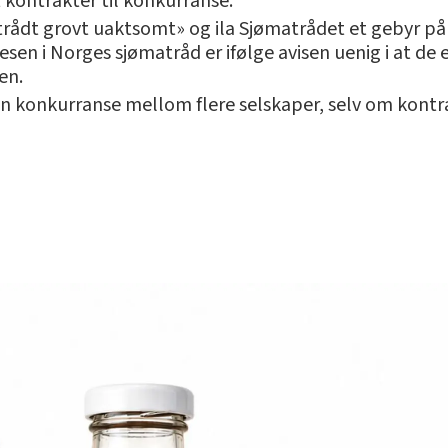
t kontrakter til konkurranse.
trådt grovt uaktsomt» og ila Sjømatrådet et gebyr på
 i Norges sjømatråd er ifølge avisen uenig i at de er 
en.
n konkurranse mellom flere selskaper, selv om kontra