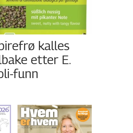
pirefrø kalles
ilbake etter E.
oli-funn