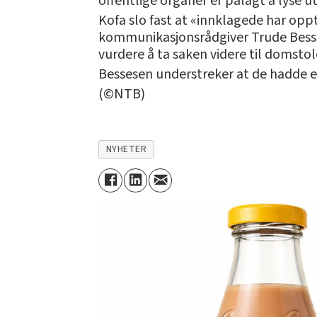
offentlige organer er pålagt å lyse u
Kofa slo fast at «innklagede har opp
kommunikasjonsrådgiver Trude Bessesen
vurdere å ta saken videre til domstol
Bessesen understreker at de hadde e
(©NTB)
NYHETER