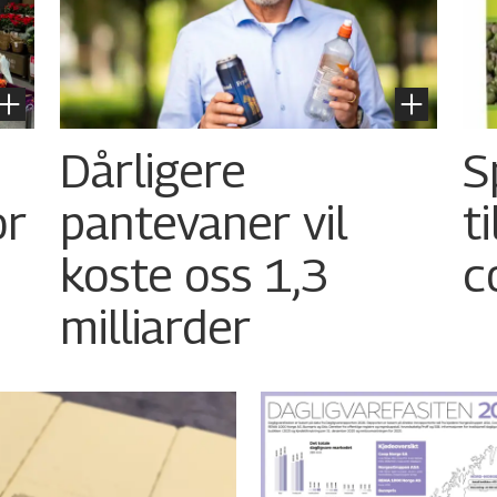
Dårligere
S
or
pantevaner vil
t
koste oss 1,3
c
milliarder