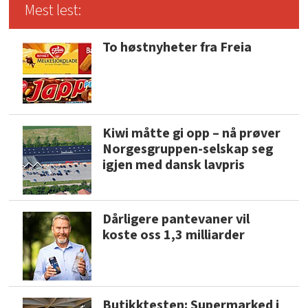
Mest lest:
To høstnyheter fra Freia
Kiwi måtte gi opp – nå prøver
Norgesgruppen-selskap seg
igjen med dansk lavpris
Dårligere pantevaner vil
koste oss 1,3 milliarder
Butikktesten: Supermarked i