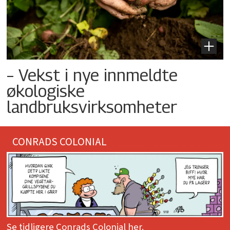
– Vekst i nye innmeldte
økologiske
landbruksvirksomheter
CONRADS COLONIAL
Se tidligere Conrads Colonial her.