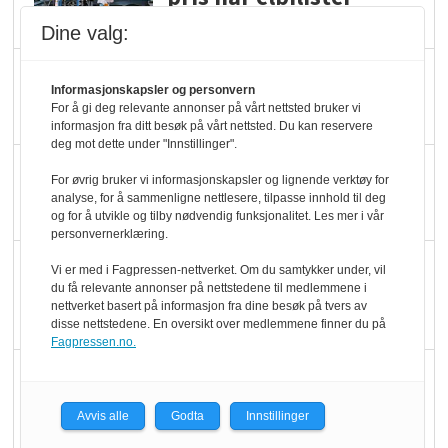
velger ladestopp
Dine valg:
Ti bensinstasjoner
Informasjonskapsler og personvern
legger ned hver måned
For å gi deg relevante annonser på vårt nettsted bruker vi
informasjon fra ditt besøk på vårt nettsted. Du kan reservere
deg mot dette under "Innstillinger".
Potetball, kylling og 98
For øvrig bruker vi informasjonskapsler og lignende verktøy for
oktan
analyse, for å sammenligne nettlesere, tilpasse innhold til deg
og for å utvikle og tilby nødvendig funksjonalitet. Les mer i vår
personvernerklæring.
KBS-bransjen i
Vi er med i Fagpressen-nettverket. Om du samtykker under, vil
du få relevante annonser på nettstedene til medlemmene i
endring: Stadig større
nettverket basert på informasjon fra dine besøk på tvers av
serveringstilbud
disse nettstedene. En oversikt over medlemmene finner du på
Fagpressen.no.
Vokser med ferdigmat
i dagligvare
Avvis alle
Godta
Innstillinger