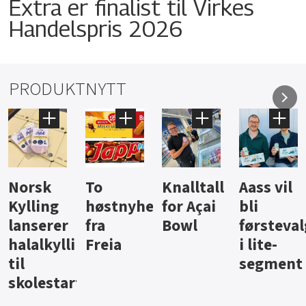
Extra er finalist til Virkes
Handelspris 2026
PRODUKTNYTT
Knalltall
Aass vil
Brus og
Hard
ter
for Açai
bli
jus fra
iste fra
Bowl
førstevalg
Berentsen
Hansa
i lite-
segment