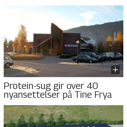
Protein-sug gir over 40
nyansettelser på Tine Frya