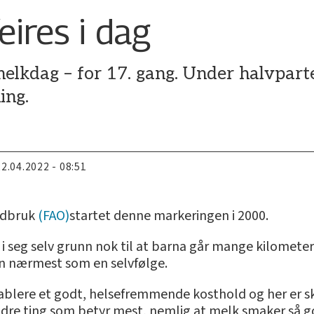
ires i dag
melkdag – for 17. gang. Under halvpart
ing.
22.04.2022 - 08:51
andbruk
(FAO)
startet denne markeringen i 2000.
i seg selv grunn nok til at barna går mange kilometer
en nærmest som en selvfølge.
etablere et godt, helsefremmende kosthold og her er s
andre ting som betyr mest, nemlig at melk smaker så go