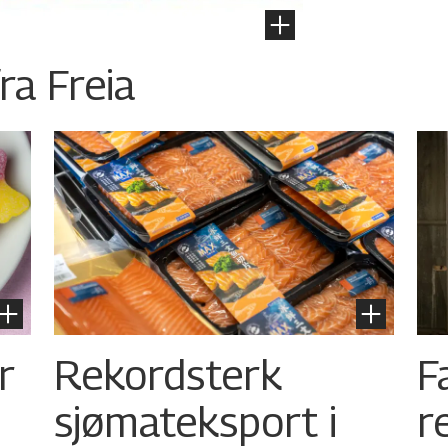
ra Freia
r
Rekordsterk
F
sjømateksport i
r