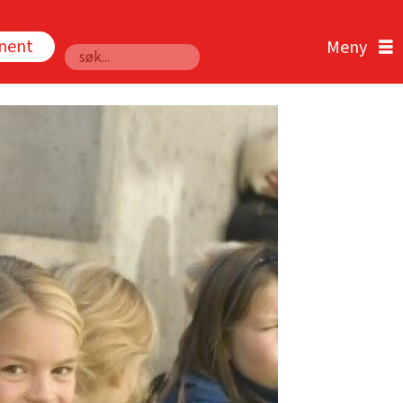
nnent
Søk