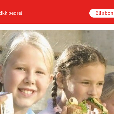
tikk bedre!
Bli abo