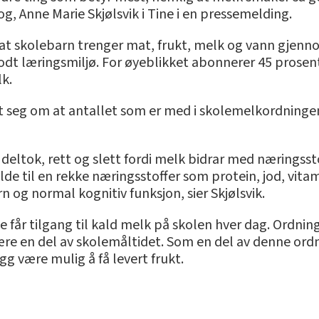
og, Anne Marie Skjølsvik i Tine i en pressemelding.
 at skolebarn trenger mat, frukt, melk og vann gjen
godt læringsmiljø. For øyeblikket abonnerer 45 prose
k.
t seg om at antallet som er med i skolemelkordningen 
re deltok, rett og slett fordi melk bidrar med næringss
kilde til en rekke næringsstoffer som protein, jod, vitam
n og normal kognitiv funksjon, sier Skjølsvik.
 får tilgang til kald melk på skolen hver dag. Ordning
re en del av skolemåltidet. Som en del av denne ordn
egg være mulig å få levert frukt.