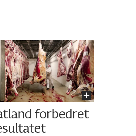
atland forbedret
esultatet