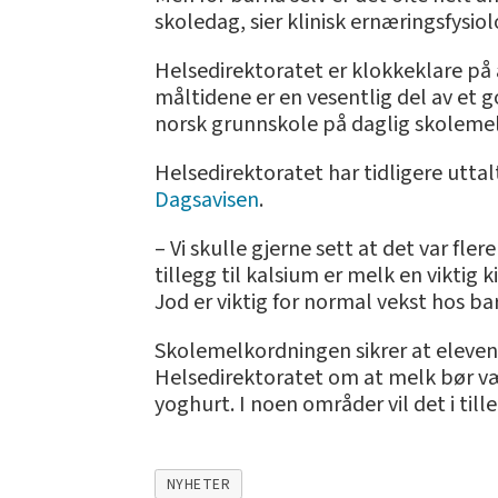
skoledag, sier klinisk ernæringsfysiol
Helsedirektoratet er klokkeklare på
måltidene er en vesentlig del av et 
norsk grunnskole på daglig skolemel
Helsedirektoratet har tidligere uttal
Dagsavisen
.
– Vi skulle gjerne sett at det var fle
tillegg til kalsium er melk en viktig 
Jod er viktig for normal vekst hos bar
Skolemelkordningen sikrer at elevene
Helsedirektoratet om at melk bør væ
yoghurt. I noen områder vil det i till
NYHETER