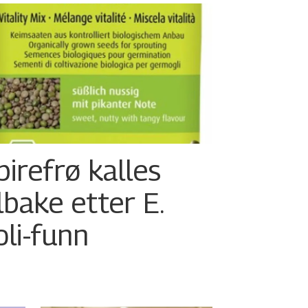
pirefrø kalles
ilbake etter E.
oli-funn