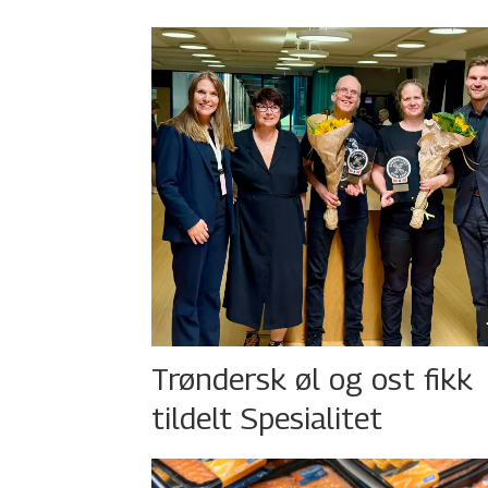
Trøndersk øl og ost fikk
tildelt Spesialitet