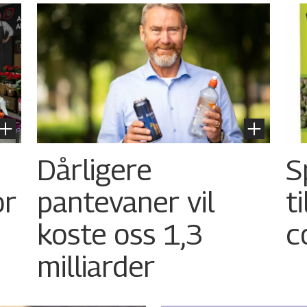
Dårligere
S
or
pantevaner vil
t
koste oss 1,3
c
milliarder