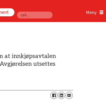
nnent
Søk
m at innkjøpsavtalen
Avgjørelsen utsettes