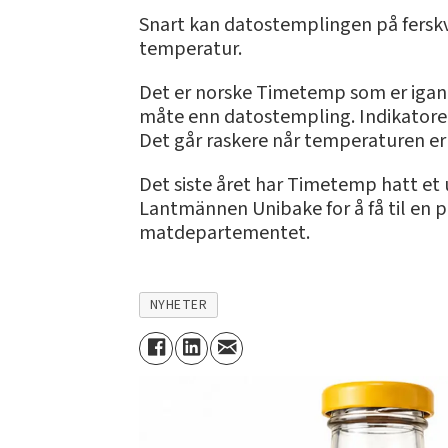
Snart kan datostemplingen på ferskva
temperatur.
Det er norske Timetemp som er igang
måte enn datostempling. Indikatoren v
Det går raskere når temperaturen er h
Det siste året har Timetemp hatt e
Lantmännen Unibake for å få til en 
matdepartementet.
NYHETER