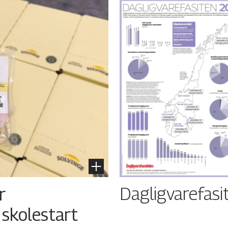
Dagligvarefasi
r
 skolestart