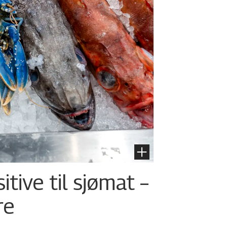
tive til sjømat –
re