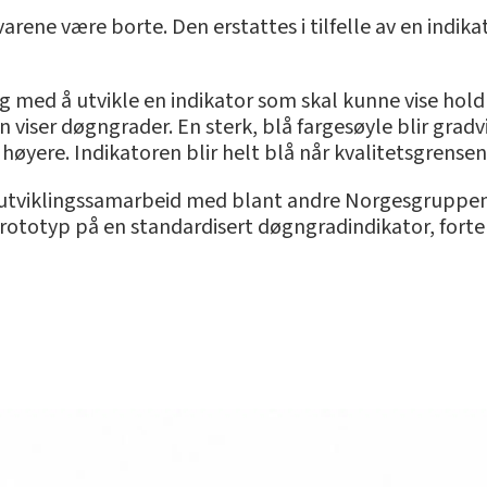
rene være borte. Den erstattes i tilfelle av en indi
 med å utvikle en indikator som skal kunne vise hold
iser døgngrader. En sterk, blå fargesøyle blir gradvis
øyere. Indikatoren blir helt blå når kvalitetsgrensen 
t utviklingssamarbeid med blant andre Norgesgruppe
prototyp på en standardisert døgngradindikator, forte