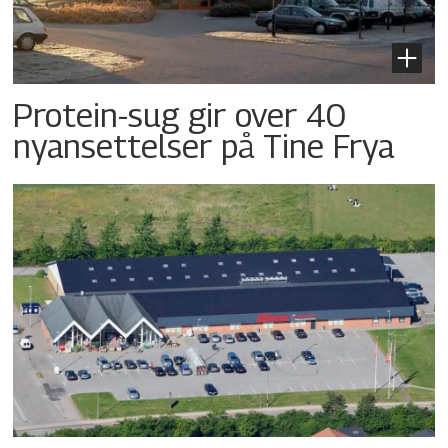
Protein-sug gir over 40
nyansettelser på Tine Frya