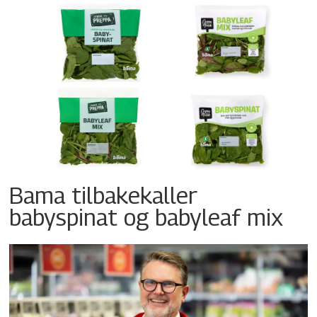
Bama tilbakekaller
babyspinat og babyleaf mix