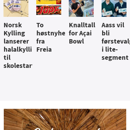
Knalltall
Aass vil
Brus og
Hard
ter
for Açai
bli
jus fra
iste fra
Bowl
førstevalg
Berentsen
Hansa
i lite-
segment