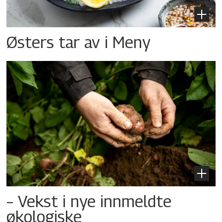
Østers tar av i Meny
– Vekst i nye innmeldte
økologiske