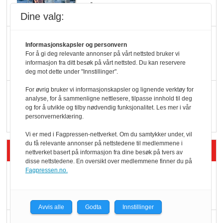
oktan
Dine valg:
KBS-bransjen i
Informasjonskapsler og personvern
endring: Stadig større
For å gi deg relevante annonser på vårt nettsted bruker vi
informasjon fra ditt besøk på vårt nettsted. Du kan reservere
serveringstilbud
deg mot dette under "Innstillinger".
For øvrig bruker vi informasjonskapsler og lignende verktøy for
Vokser med ferdigmat
analyse, for å sammenligne nettlesere, tilpasse innhold til deg
i dagligvare
og for å utvikle og tilby nødvendig funksjonalitet. Les mer i vår
personvernerklæring.
Vi er med i Fagpressen-nettverket. Om du samtykker under, vil
du få relevante annonser på nettstedene til medlemmene i
Siste artikler - Butikk i praksis
nettverket basert på informasjon fra dine besøk på tvers av
disse nettstedene. En oversikt over medlemmene finner du på
Fagpressen.no.
Rema-flaggskip
dundrer videre
Avvis alle
Godta
Innstillinger