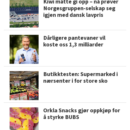
Kiwi måtte gi opp – nå prøver
Norgesgruppen-selskap seg
igjen med dansk lavpris
Dårligere pantevaner vil
koste oss 1,3 milliarder
Butikktesten: Supermarked i
nærsenter i for store sko
Orkla Snacks gjør oppkjøp for
å styrke BUBS