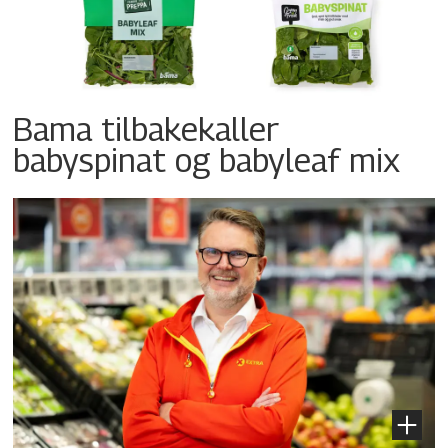
Bama tilbakekaller
babyspinat og babyleaf mix