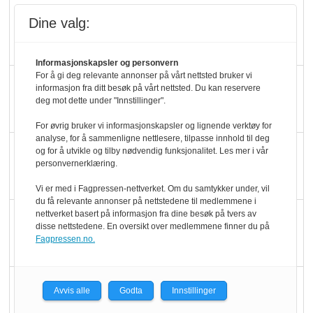
Rema-flaggskip
Dine valg:
dundrer videre
Informasjonskapsler og personvern
For å gi deg relevante annonser på vårt nettsted bruker vi
Slik opprettholdes
informasjon fra ditt besøk på vårt nettsted. Du kan reservere
ølsalget
deg mot dette under "Innstillinger".
For øvrig bruker vi informasjonskapsler og lignende verktøy for
analyse, for å sammenligne nettlesere, tilpasse innhold til deg
Færre varer, men fulle
og for å utvikle og tilby nødvendig funksjonalitet. Les mer i vår
personvernerklæring.
hyller
Vi er med i Fagpressen-nettverket. Om du samtykker under, vil
du få relevante annonser på nettstedene til medlemmene i
nettverket basert på informasjon fra dine besøk på tvers av
KI lager mat i butikken
disse nettstedene. En oversikt over medlemmene finner du på
Fagpressen.no.
Q passerte 1 milliard i
Avvis alle
Godta
Innstillinger
Rema i 2025