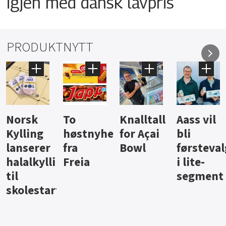
igjen med dansk lavpris
PRODUKTNYTT
Knalltall
Aass vil
Brus og
Hard
ter
for Açai
bli
jus fra
iste fra
Bowl
førstevalg
Berentsen
Hansa
i lite-
segment