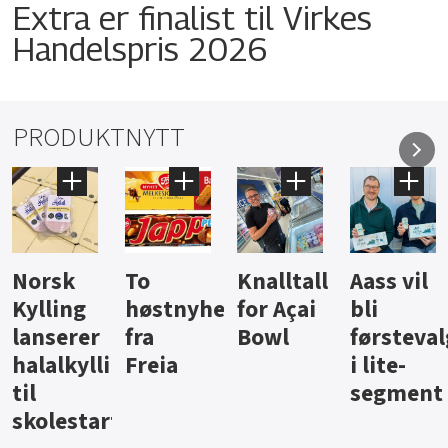
Extra er finalist til Virkes
Handelspris 2026
PRODUKTNYTT
Knalltall
Aass vil
Brus og
Hard
ter
for Açai
bli
jus fra
iste fra
Bowl
førstevalg
Berentsen
Hansa
i lite-
segment