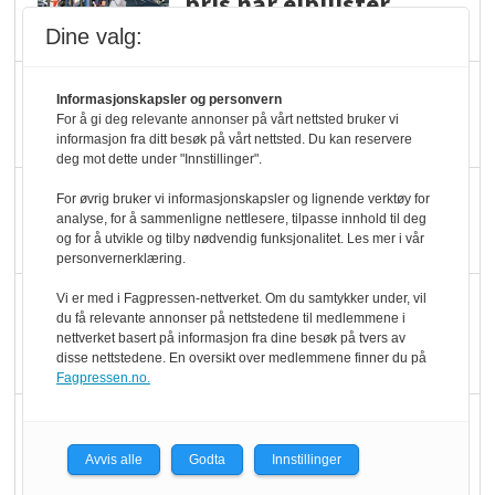
pris når elbilister
velger ladestopp
Dine valg:
Ti bensinstasjoner
Informasjonskapsler og personvern
legger ned hver måned
For å gi deg relevante annonser på vårt nettsted bruker vi
informasjon fra ditt besøk på vårt nettsted. Du kan reservere
deg mot dette under "Innstillinger".
Potetball, kylling og 98
For øvrig bruker vi informasjonskapsler og lignende verktøy for
analyse, for å sammenligne nettlesere, tilpasse innhold til deg
oktan
og for å utvikle og tilby nødvendig funksjonalitet. Les mer i vår
personvernerklæring.
KBS-bransjen i
Vi er med i Fagpressen-nettverket. Om du samtykker under, vil
du få relevante annonser på nettstedene til medlemmene i
endring: Stadig større
nettverket basert på informasjon fra dine besøk på tvers av
disse nettstedene. En oversikt over medlemmene finner du på
serveringstilbud
Fagpressen.no.
Vokser med ferdigmat
i dagligvare
Avvis alle
Godta
Innstillinger