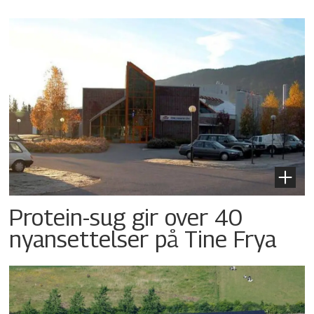
Protein-sug gir over 40
nyansettelser på Tine Frya