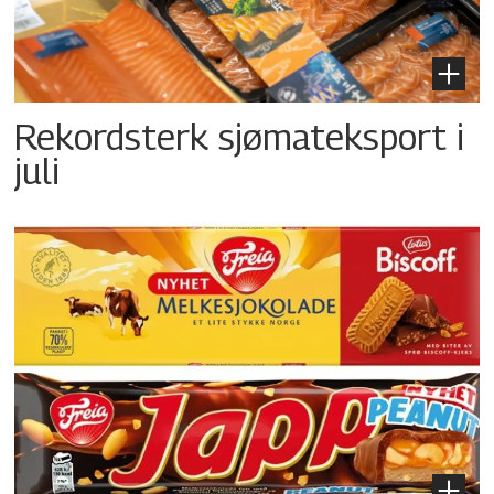
Rekordsterk sjømateksport i
juli