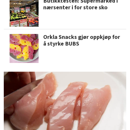
Butikktesten: Supermarked i
nærsenter i for store sko
Orkla Snacks gjør oppkjøp for
å styrke BUBS