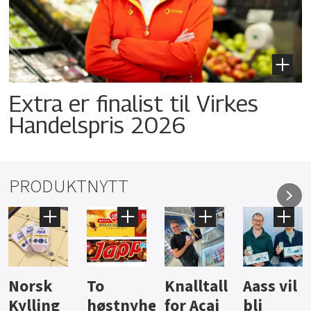
Extra er finalist til Virkes
Handelspris 2026
PRODUKTNYTT
Knalltall
Aass vil
Brus og
Hard
ter
for Açai
bli
jus fra
iste fra