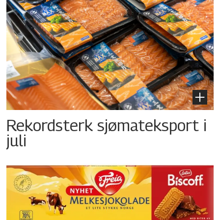
Rekordsterk sjømateksport i
juli