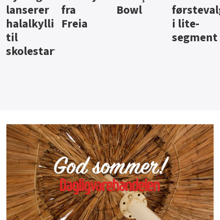
Bowl
førstevalg
Berentsen
Hansa
i lite-
segment