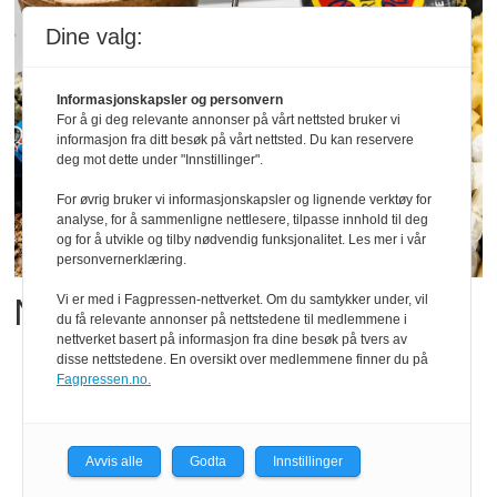
Dine valg:
Informasjonskapsler og personvern
For å gi deg relevante annonser på vårt nettsted bruker vi
informasjon fra ditt besøk på vårt nettsted. Du kan reservere
deg mot dette under "Innstillinger".
For øvrig bruker vi informasjonskapsler og lignende verktøy for
analyse, for å sammenligne nettlesere, tilpasse innhold til deg
og for å utvikle og tilby nødvendig funksjonalitet. Les mer i vår
personvernerklæring.
Matgledefinalistene er klare
Vi er med i Fagpressen-nettverket. Om du samtykker under, vil
du få relevante annonser på nettstedene til medlemmene i
nettverket basert på informasjon fra dine besøk på tvers av
disse nettstedene. En oversikt over medlemmene finner du på
Fagpressen.no.
Avvis alle
Godta
Innstillinger