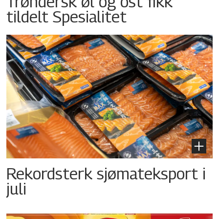
Trøndersk øl og ost fikk
tildelt Spesialitet
Rekordsterk sjømateksport i
juli