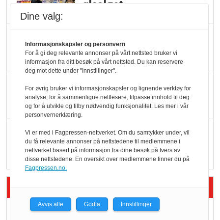
ølsalget
Dine valg:
Færre varer, men fulle
Informasjonskapsler og personvern
hyller
For å gi deg relevante annonser på vårt nettsted bruker vi
informasjon fra ditt besøk på vårt nettsted. Du kan reservere
deg mot dette under "Innstillinger".
KI lager mat i butikken
For øvrig bruker vi informasjonskapsler og lignende verktøy for
analyse, for å sammenligne nettlesere, tilpasse innhold til deg
og for å utvikle og tilby nødvendig funksjonalitet. Les mer i vår
personvernerklæring.
Q passerte 1 milliard i
Vi er med i Fagpressen-nettverket. Om du samtykker under, vil
du få relevante annonser på nettstedene til medlemmene i
Rema i 2025
nettverket basert på informasjon fra dine besøk på tvers av
disse nettstedene. En oversikt over medlemmene finner du på
Fagpressen.no.
Siste artikler - Økologisk
Avvis alle
Godta
Innstillinger
Kolonihagens norske