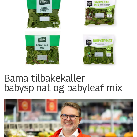
Bama tilbakekaller
babyspinat og babyleaf mix