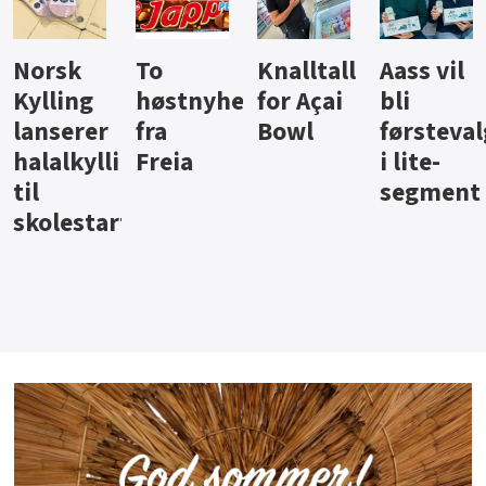
Knalltall
Aass vil
Brus og
Hard
ter
for Açai
bli
jus fra
iste fra
Bowl
førstevalg
Berentsen
Hansa
i lite-
segment