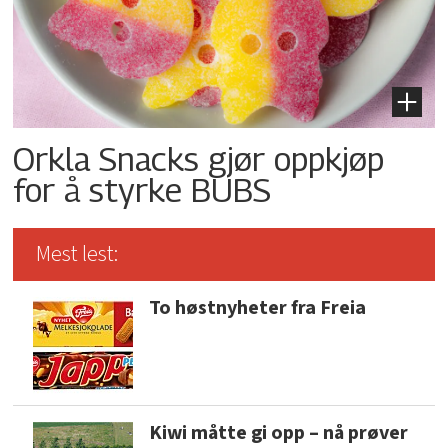
Orkla Snacks gjør oppkjøp
for å styrke BUBS
Mest lest:
To høstnyheter fra Freia
Kiwi måtte gi opp – nå prøver