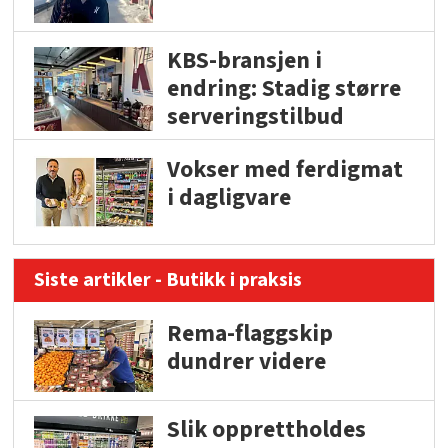
KBS-bransjen i
endring: Stadig større
serveringstilbud
Vokser med ferdigmat
i dagligvare
Siste artikler - Butikk i praksis
Rema-flaggskip
dundrer videre
Slik opprettholdes