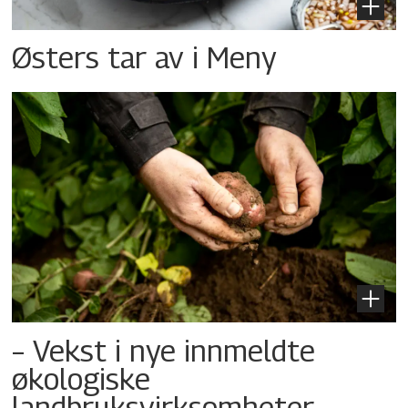
Østers tar av i Meny
– Vekst i nye innmeldte
økologiske
landbruksvirksomheter