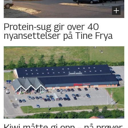
Protein-sug gir over 40
nyansettelser på Tine Frya
Kiwi måtte gi opp – nå prøver