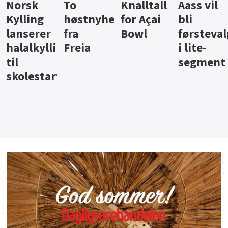
Knalltall
Aass vil
Brus og
Hard
ter
for Açai
bli
jus fra
iste fra
Bowl
førstevalg
Berentsen
Hansa
i lite-
segment