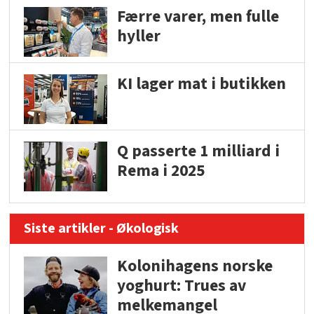
Færre varer, men fulle
hyller
KI lager mat i butikken
Q passerte 1 milliard i
Rema i 2025
Siste artikler - Økologisk
Kolonihagens norske
yoghurt: Trues av
melkemangel