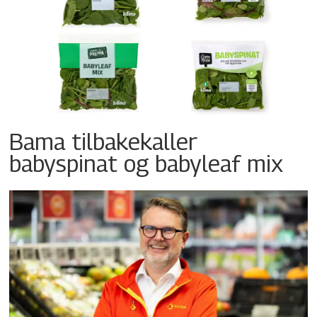
Bama tilbakekaller
babyspinat og babyleaf mix