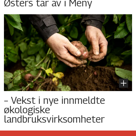
Østers tar av i Meny
– Vekst i nye innmeldte
økologiske
landbruksvirksomheter