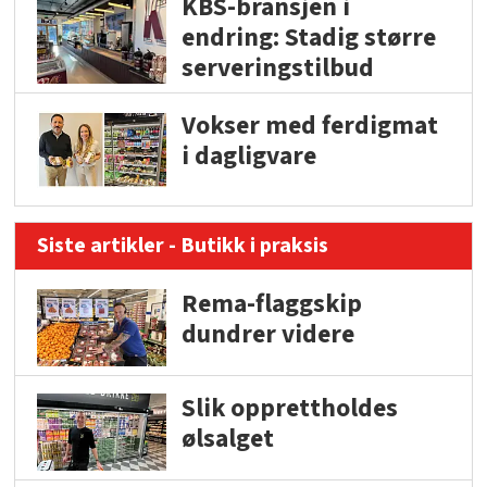
KBS-bransjen i
endring: Stadig større
serveringstilbud
Vokser med ferdigmat
i dagligvare
Siste artikler - Butikk i praksis
Rema-flaggskip
dundrer videre
Slik opprettholdes
ølsalget