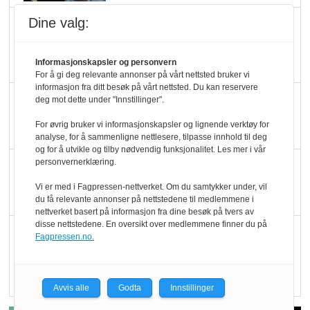
Dine valg:
Marit Kolby vant
Økologisk Norge sin
hederspris
Informasjonskapsler og personvern
For å gi deg relevante annonser på vårt nettsted bruker vi
informasjon fra ditt besøk på vårt nettsted. Du kan reservere
Blir enklere å velge
deg mot dette under "Innstillinger".
økologisk i butikkhylla
For øvrig bruker vi informasjonskapsler og lignende verktøy for
analyse, for å sammenligne nettlesere, tilpasse innhold til deg
og for å utvikle og tilby nødvendig funksjonalitet. Les mer i vår
personvernerklæring.
Kolonihagen sliter
med å få tak i nok melk
Vi er med i Fagpressen-nettverket. Om du samtykker under, vil
du få relevante annonser på nettstedene til medlemmene i
nettverket basert på informasjon fra dine besøk på tvers av
disse nettstedene. En oversikt over medlemmene finner du på
Rapport: Økokundene
Fagpressen.no.
er klare! Er markedet
det?
Avvis alle
Godta
Innstillinger