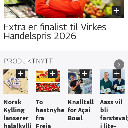
Extra er finalist til Virkes
Handelspris 2026
PRODUKTNYTT
Knalltall
Aass vil
Brus og
Hard
ter
for Açai
bli
jus fra
iste fra
Bowl
førstevalg
Berentsen
Hansa
i lite-