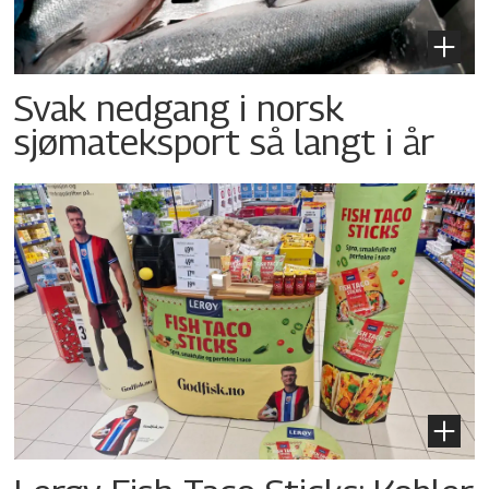
Svak nedgang i norsk
sjømateksport så langt i år