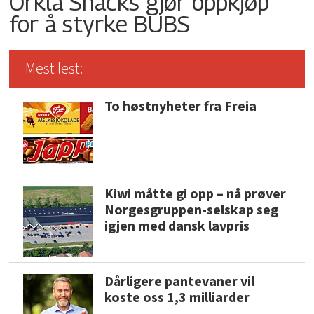
Orkla Snacks gjør oppkjøp
for å styrke BUBS
Mest lest:
To høstnyheter fra Freia
Kiwi måtte gi opp – nå prøver
Norgesgruppen-selskap seg
igjen med dansk lavpris
Dårligere pantevaner vil
koste oss 1,3 milliarder