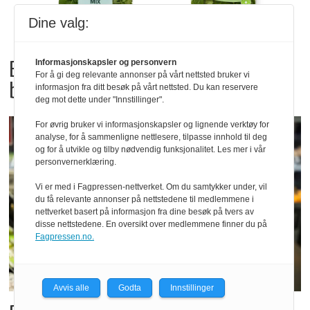
Dine valg:
Bama tilbakekaller
Informasjonskapsler og personvern
For å gi deg relevante annonser på vårt nettsted bruker vi
babyspinat og babyleaf mix
informasjon fra ditt besøk på vårt nettsted. Du kan reservere
deg mot dette under "Innstillinger".
For øvrig bruker vi informasjonskapsler og lignende verktøy for
analyse, for å sammenligne nettlesere, tilpasse innhold til deg
og for å utvikle og tilby nødvendig funksjonalitet. Les mer i vår
personvernerklæring.
Vi er med i Fagpressen-nettverket. Om du samtykker under, vil
du få relevante annonser på nettstedene til medlemmene i
nettverket basert på informasjon fra dine besøk på tvers av
disse nettstedene. En oversikt over medlemmene finner du på
Fagpressen.no.
Avvis alle
Godta
Innstillinger