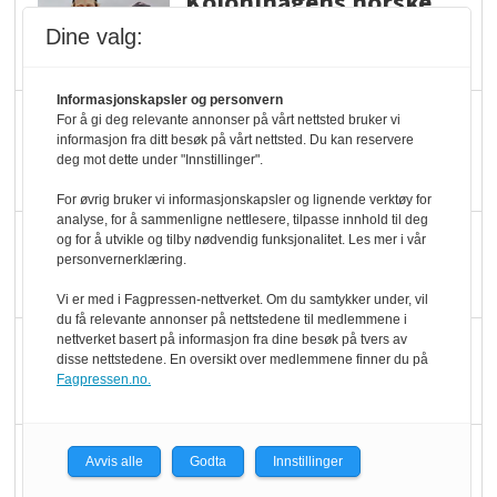
Kolonihagens norske
yoghurt: Trues av
Dine valg:
melkemangel
Informasjonskapsler og personvern
Marit Kolby vant
For å gi deg relevante annonser på vårt nettsted bruker vi
informasjon fra ditt besøk på vårt nettsted. Du kan reservere
Økologisk Norge sin
deg mot dette under "Innstillinger".
hederspris
For øvrig bruker vi informasjonskapsler og lignende verktøy for
analyse, for å sammenligne nettlesere, tilpasse innhold til deg
Blir enklere å velge
og for å utvikle og tilby nødvendig funksjonalitet. Les mer i vår
personvernerklæring.
økologisk i butikkhylla
Vi er med i Fagpressen-nettverket. Om du samtykker under, vil
du få relevante annonser på nettstedene til medlemmene i
nettverket basert på informasjon fra dine besøk på tvers av
Kolonihagen sliter
disse nettstedene. En oversikt over medlemmene finner du på
med å få tak i nok melk
Fagpressen.no.
Rapport: Økokundene
Avvis alle
Godta
Innstillinger
er klare! Er markedet