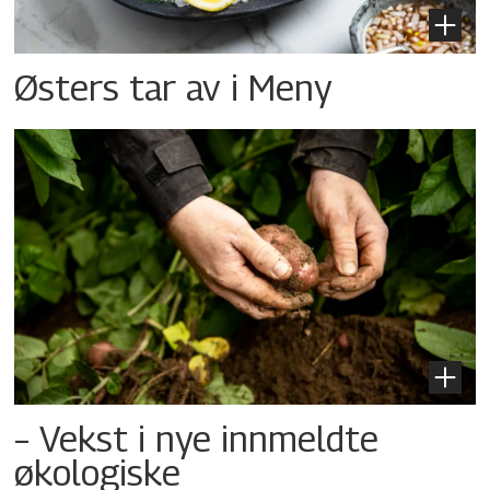
Østers tar av i Meny
– Vekst i nye innmeldte
økologiske