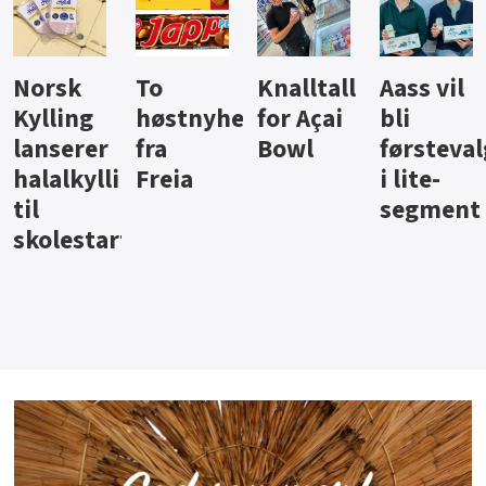
Knalltall
Aass vil
Brus og
Hard
ter
for Açai
bli
jus fra
iste fra
Bowl
førstevalg
Berentsen
Hansa
i lite-
segment