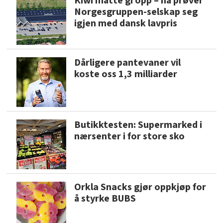
Kiwi måtte gi opp – nå prøver
Norgesgruppen-selskap seg
igjen med dansk lavpris
Dårligere pantevaner vil
koste oss 1,3 milliarder
Butikktesten: Supermarked i
nærsenter i for store sko
Orkla Snacks gjør oppkjøp for
å styrke BUBS