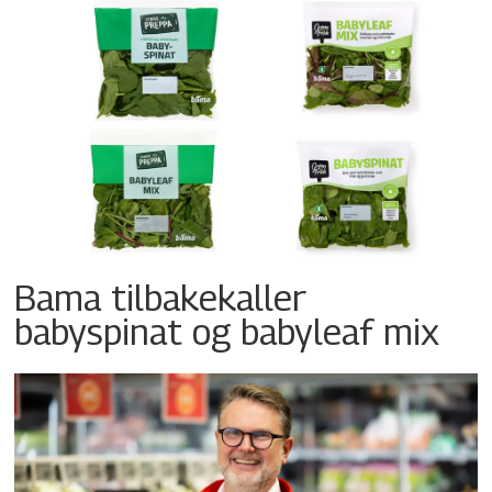
Bama tilbakekaller
babyspinat og babyleaf mix