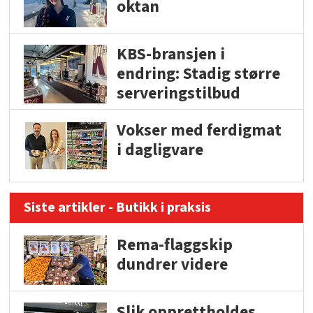
oktan
KBS-bransjen i
endring: Stadig større
serveringstilbud
Vokser med ferdigmat
i dagligvare
Siste artikler - Butikk i praksis
Rema-flaggskip
dundrer videre
Slik opprettholdes