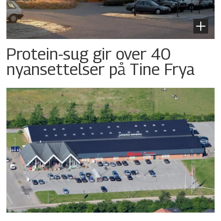
Protein-sug gir over 40
nyansettelser på Tine Frya