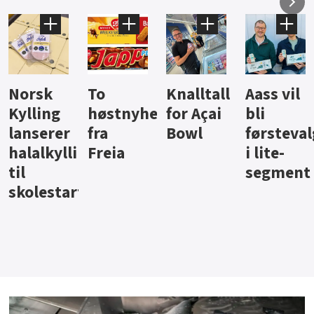
Knalltall
Aass vil
Brus og
Hard
ter
for Açai
bli
jus fra
iste fra
Bowl
førstevalg
Berentsen
Hansa
i lite-
segment