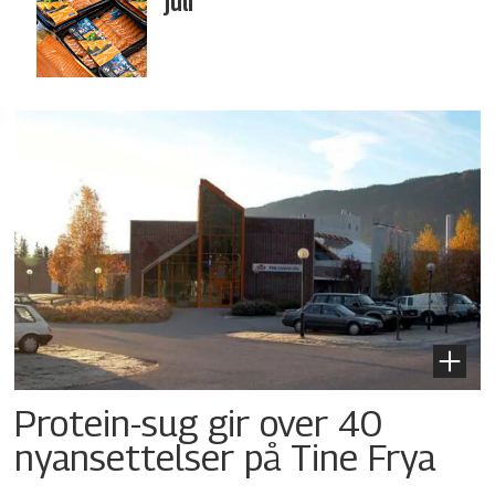
juli
Protein-sug gir over 40
nyansettelser på Tine Frya