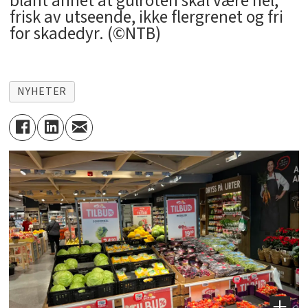
blant annet at gulroten skal være hel,
frisk av utseende, ikke flergrenet og fri
for skadedyr. (©NTB)
NYHETER