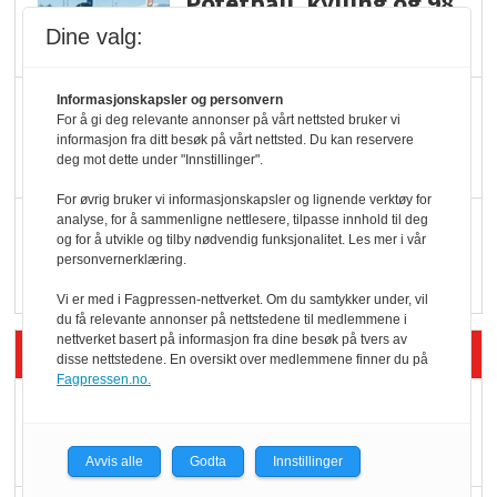
Potetball, kylling og 98
oktan
Dine valg:
Informasjonskapsler og personvern
KBS-bransjen i
For å gi deg relevante annonser på vårt nettsted bruker vi
endring: Stadig større
informasjon fra ditt besøk på vårt nettsted. Du kan reservere
deg mot dette under "Innstillinger".
serveringstilbud
For øvrig bruker vi informasjonskapsler og lignende verktøy for
analyse, for å sammenligne nettlesere, tilpasse innhold til deg
Vokser med ferdigmat
og for å utvikle og tilby nødvendig funksjonalitet. Les mer i vår
i dagligvare
personvernerklæring.
Vi er med i Fagpressen-nettverket. Om du samtykker under, vil
du få relevante annonser på nettstedene til medlemmene i
nettverket basert på informasjon fra dine besøk på tvers av
Siste artikler - Butikk i praksis
disse nettstedene. En oversikt over medlemmene finner du på
Fagpressen.no.
Rema-flaggskip
dundrer videre
Avvis alle
Godta
Innstillinger