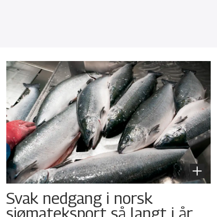
Svak nedgang i norsk
sjømateksport så langt i år