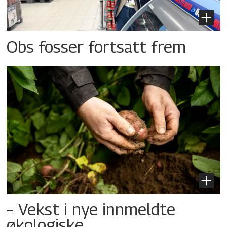
Obs fosser fortsatt frem
– Vekst i nye innmeldte
økologiske