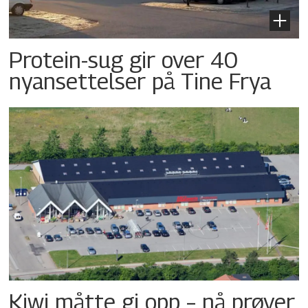
Protein-sug gir over 40
nyansettelser på Tine Frya
Kiwi måtte gi opp – nå prøver