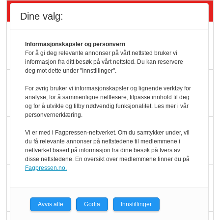
Siste artikler - Butikk i praksis
Dine valg:
Rema-flaggskip
Informasjonskapsler og personvern
dundrer videre
For å gi deg relevante annonser på vårt nettsted bruker vi
informasjon fra ditt besøk på vårt nettsted. Du kan reservere
deg mot dette under "Innstillinger".
Slik opprettholdes
For øvrig bruker vi informasjonskapsler og lignende verktøy for
ølsalget
analyse, for å sammenligne nettlesere, tilpasse innhold til deg
og for å utvikle og tilby nødvendig funksjonalitet. Les mer i vår
personvernerklæring.
Færre varer, men fulle
Vi er med i Fagpressen-nettverket. Om du samtykker under, vil
hyller
du få relevante annonser på nettstedene til medlemmene i
nettverket basert på informasjon fra dine besøk på tvers av
disse nettstedene. En oversikt over medlemmene finner du på
Fagpressen.no.
KI lager mat i butikken
Avvis alle
Godta
Innstillinger