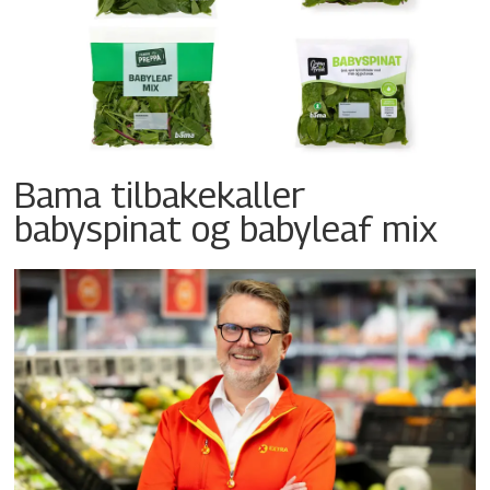
Bama tilbakekaller
babyspinat og babyleaf mix