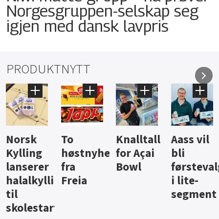
Norgesgruppen-selskap seg
igjen med dansk lavpris
PRODUKTNYTT
Knalltall
Aass vil
Brus og
Hard
ter
for Açai
bli
jus fra
iste fra
Bowl
førstevalg
Berentsen
Hansa
i lite-
segment