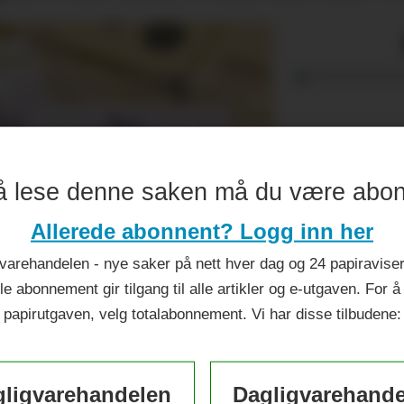
å lese denne saken må du være abo
Allerede abonnent? Logg inn her
varehandelen - nye saker på nett hver dag og 24 papiraviser 
le abonnement gir tilgang til alle artikler og e-utgaven. For å
papirutgaven, velg totalabonnement. Vi har disse tilbudene:
ligvarehandelen
Dagligvarehand