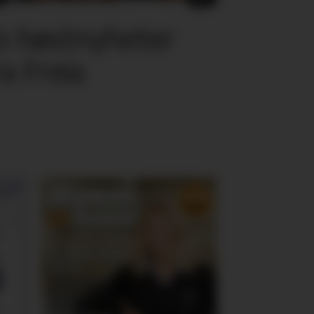
o høstnyheter
ra Freia