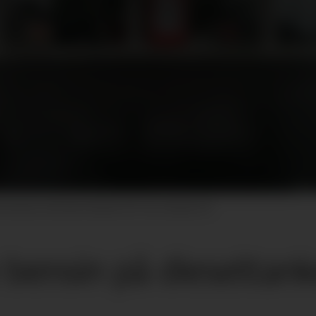
bensin i feil tank i Bunker Oil. Foto: Bunker Oil
 bensin på dieseltan