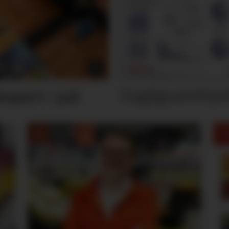
Dagligvarefasi
port i juli
M