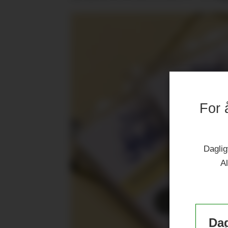
For 
Daglig
Al
Dag