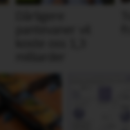
Dårligere
T
pantevaner vil
f
koste oss 1,3
milliarder