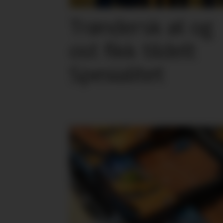
Trøndersk øl og
ost fikk tildelt
Spesialitet