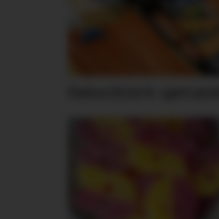
Rekordsterk sjømateks