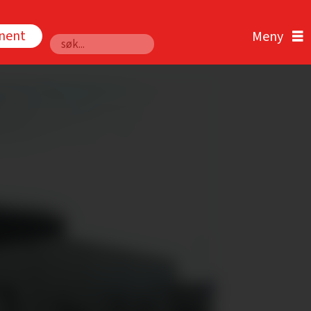
nnent
Søk