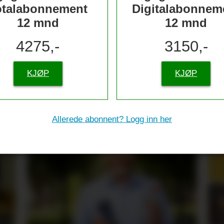
otalabonnement
Digitalabonnem
12 mnd
12 mnd
4275,-
3150,-
KJØP
KJØP
nserer
g til skolestart
Allerede abonnent? Logg inn her