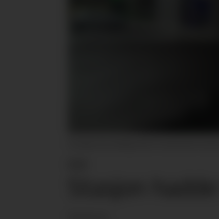
Onsdag ettermiddag skal en transportør ha levert 
KBS
Stasjon hadde
Redaksjonen