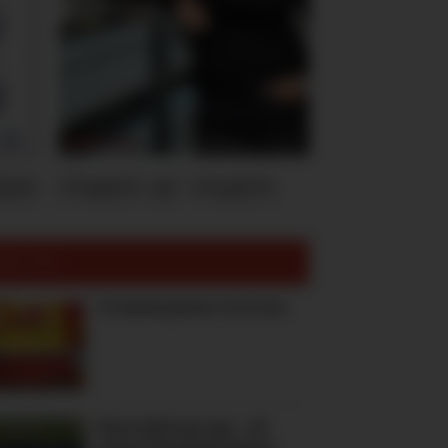
ten
Hvem er Hvem
est lest:
To høstnyheter fra Freia
Kiwi måtte gi opp – nå