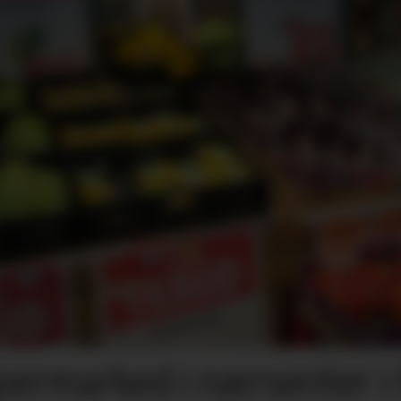
permarked i nærsenter i 