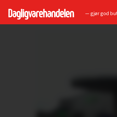
— gjør god bu