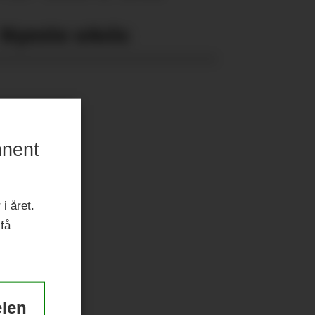
Nyeste eAvis:
nnent
i året.
 få
elen