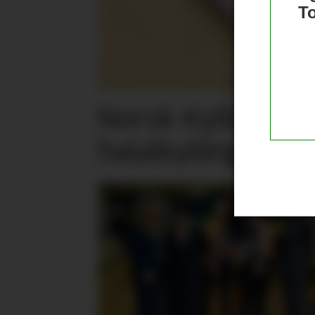
T
Norsk Kylling la
halalkylling­påleg