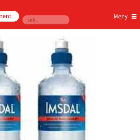
nnent
Søk