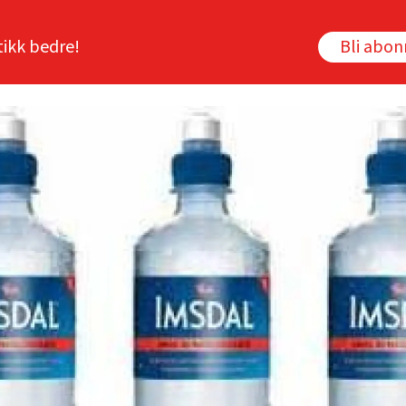
tikk bedre!
Bli abo