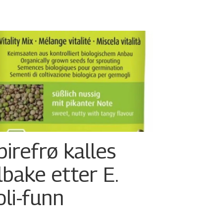
pirefrø kalles
ilbake etter E.
oli-funn