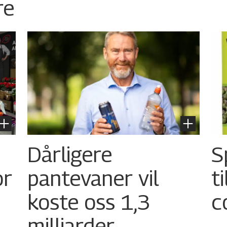
re
Dårligere
S
or
pantevaner vil
t
koste oss 1,3
c
milliarder