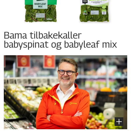
Bama tilbakekaller
babyspinat og babyleaf mix