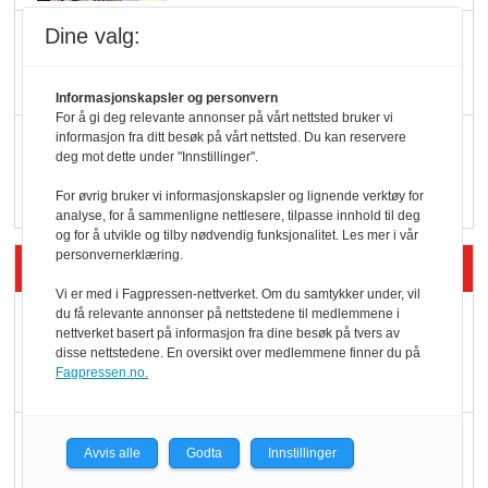
Dine valg:
KI lager mat i butikken
Informasjonskapsler og personvern
For å gi deg relevante annonser på vårt nettsted bruker vi
Q passerte 1 milliard i
informasjon fra ditt besøk på vårt nettsted. Du kan reservere
deg mot dette under "Innstillinger".
Rema i 2025
For øvrig bruker vi informasjonskapsler og lignende verktøy for
analyse, for å sammenligne nettlesere, tilpasse innhold til deg
og for å utvikle og tilby nødvendig funksjonalitet. Les mer i vår
personvernerklæring.
Siste artikler - Økologisk
Vi er med i Fagpressen-nettverket. Om du samtykker under, vil
du få relevante annonser på nettstedene til medlemmene i
Kolonihagens norske
nettverket basert på informasjon fra dine besøk på tvers av
yoghurt: Trues av
disse nettstedene. En oversikt over medlemmene finner du på
Fagpressen.no.
melkemangel
Marit Kolby vant
Avvis alle
Godta
Innstillinger
Økologisk Norge sin