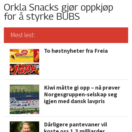
Orkla Snacks gjør oppkjøp
for å styrke BUBS
Mest lest:
To høstnyheter fra Freia
Kiwi måtte gi opp – nå prøver
Norgesgruppen-selskap seg
igjen med dansk lavpris
Dårligere pantevaner vil
koste oss 1,3 milliarder