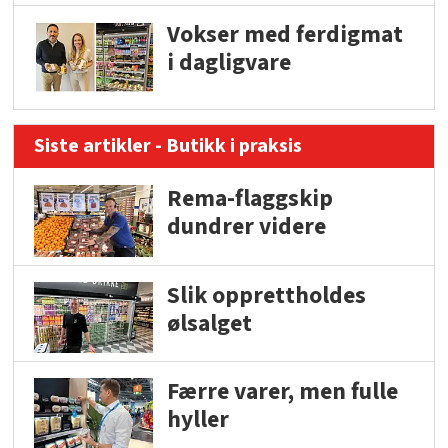
Vokser med ferdigmat
i dagligvare
Siste artikler - Butikk i praksis
Rema-flaggskip
dundrer videre
Slik opprettholdes
ølsalget
Færre varer, men fulle
hyller