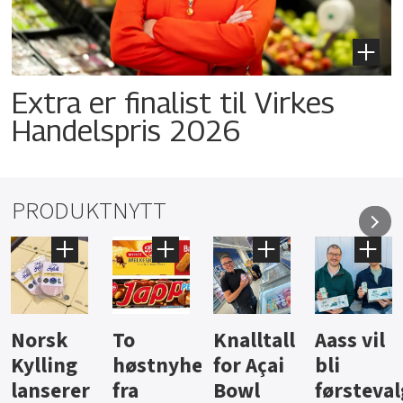
Extra er finalist til Virkes
Handelspris 2026
PRODUKTNYTT
Knalltall
Aass vil
Brus og
Hard
ter
for Açai
bli
jus fra
iste fra
Bowl
førstevalg
Berentsen
Hansa