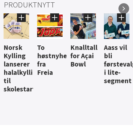
PRODUKTNYTT
Knalltall
Aass vil
Brus og
Hard
eter
for Açai
bli
jus fra
iste fra
Bowl
førstevalg
Berentsen
Hansa
i lite-
segment