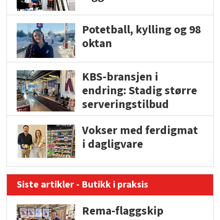
Potetball, kylling og 98
oktan
KBS-bransjen i
endring: Stadig større
serveringstilbud
Vokser med ferdigmat
i dagligvare
Siste artikler - Butikk i praksis
Rema-flaggskip