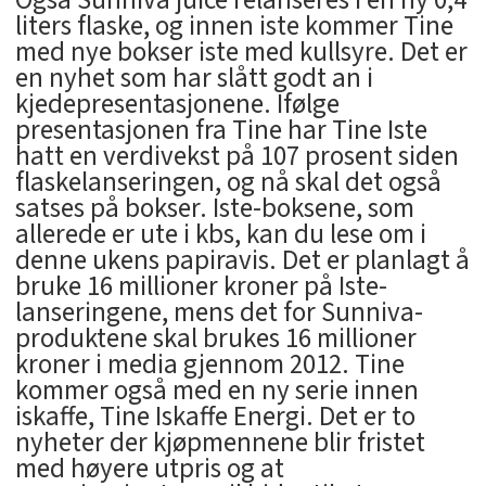
Også Sunniva juice relanseres i en ny 0,4
liters flaske, og innen iste kommer Tine
med nye bokser iste med kullsyre. Det er
en nyhet som har slått godt an i
kjedepresentasjonene. Ifølge
presentasjonen fra Tine har Tine Iste
hatt en verdivekst på 107 prosent siden
flaskelanseringen, og nå skal det også
satses på bokser. Iste-boksene, som
allerede er ute i kbs, kan du lese om i
denne ukens papiravis. Det er planlagt å
bruke 16 millioner kroner på Iste-
lanseringene, mens det for Sunniva-
produktene skal brukes 16 millioner
kroner i media gjennom 2012. Tine
kommer også med en ny serie innen
iskaffe, Tine Iskaffe Energi. Det er to
nyheter der kjøpmennene blir fristet
med høyere utpris og at