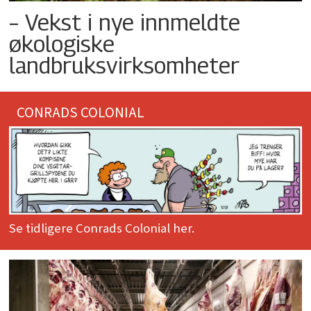
– Vekst i nye innmeldte
økologiske
landbruksvirksomheter
CONRADS COLONIAL
Se tidligere Conrads Colonial her.