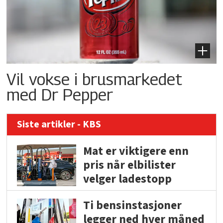
Vil vokse i brusmarkedet
med Dr Pepper
Siste artikler - KBS
Mat er viktigere enn
pris når elbilister
velger ladestopp
Ti bensinstasjoner
legger ned hver måned