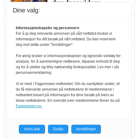
dundrer videre
Dine valg:
Slik opprettholdes
Informasjonskapsler og personvern
ølsalget
For å gi deg relevante annonser på vårt nettsted bruker vi
informasjon fra ditt besøk på vårt nettsted. Du kan reservere
deg mot dette under "Innstillinger".
Færre varer, men fulle
For øvrig bruker vi informasjonskapsler og lignende verktøy for
hyller
analyse, for å sammenligne nettlesere, tilpasse innhold til deg
og for å utvikle og tilby nødvendig funksjonalitet. Les mer i vår
personvernerklæring.
KI lager mat i butikken
Vi er med i Fagpressen-nettverket. Om du samtykker under, vil
du få relevante annonser på nettstedene til medlemmene i
nettverket basert på informasjon fra dine besøk på tvers av
disse nettstedene. En oversikt over medlemmene finner du på
Fagpressen.no.
Q passerte 1 milliard i
Rema i 2025
Avvis alle
Godta
Innstillinger