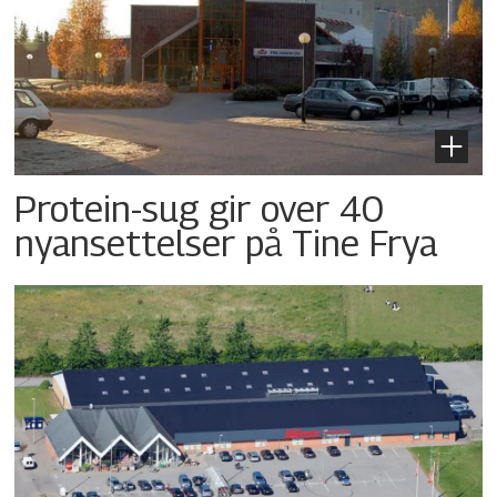
Protein-sug gir over 40
nyansettelser på Tine Frya