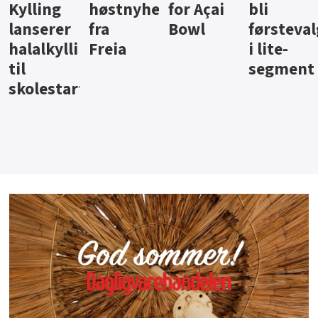
ter
for Açai
bli
jus fra
iste fra
Bowl
førstevalg
Berentsen
Hansa
i lite-
segment