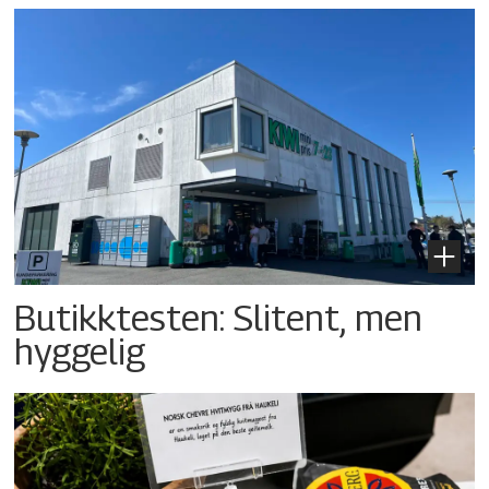
Butikktesten: Slitent, men
hyggelig