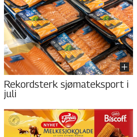
Rekordsterk sjømateksport i
juli