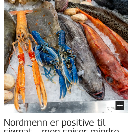
Nordmenn er positive til
sjømat – men spiser mindre