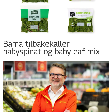
Bama tilbakekaller
babyspinat og babyleaf mix