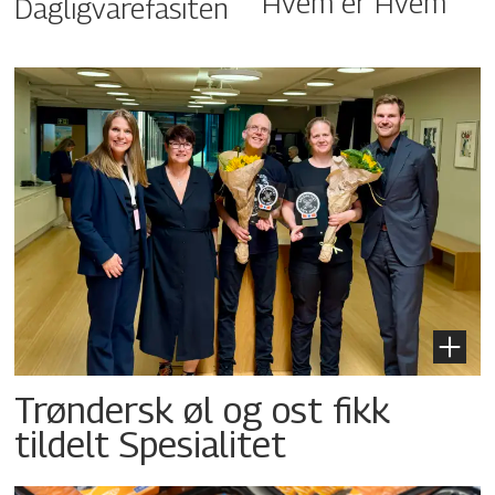
Hvem er Hvem
Dagligvarefasiten
Trøndersk øl og ost fikk
tildelt Spesialitet