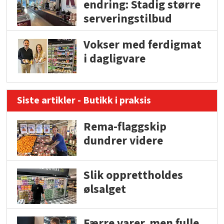
endring: Stadig større
serveringstilbud
Vokser med ferdigmat
i dagligvare
Siste artikler - Butikk i praksis
Rema-flaggskip
dundrer videre
Slik opprettholdes
ølsalget
Færre varer, men fulle