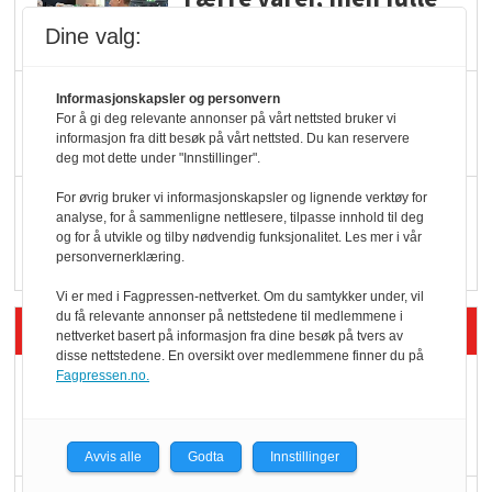
hyller
Dine valg:
KI lager mat i butikken
Informasjonskapsler og personvern
For å gi deg relevante annonser på vårt nettsted bruker vi
informasjon fra ditt besøk på vårt nettsted. Du kan reservere
deg mot dette under "Innstillinger".
For øvrig bruker vi informasjonskapsler og lignende verktøy for
Q passerte 1 milliard i
analyse, for å sammenligne nettlesere, tilpasse innhold til deg
Rema i 2025
og for å utvikle og tilby nødvendig funksjonalitet. Les mer i vår
personvernerklæring.
Vi er med i Fagpressen-nettverket. Om du samtykker under, vil
du få relevante annonser på nettstedene til medlemmene i
Siste artikler - Økologisk
nettverket basert på informasjon fra dine besøk på tvers av
disse nettstedene. En oversikt over medlemmene finner du på
Fagpressen.no.
Kolonihagens norske
yoghurt: Trues av
melkemangel
Avvis alle
Godta
Innstillinger