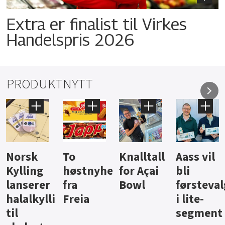
Extra er finalist til Virkes
Handelspris 2026
PRODUKTNYTT
Knalltall
Aass vil
Brus og
Hard
ter
for Açai
bli
jus fra
iste fra
Bowl
førstevalg
Berentsen
Hansa
i lite-
segment