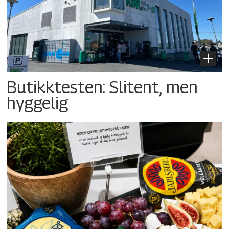
Butikktesten: Slitent, men
hyggelig