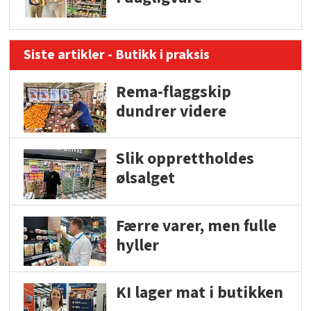
Siste artikler - Butikk i praksis
Rema-flaggskip
dundrer videre
Slik opprettholdes
ølsalget
Færre varer, men fulle
hyller
KI lager mat i butikken