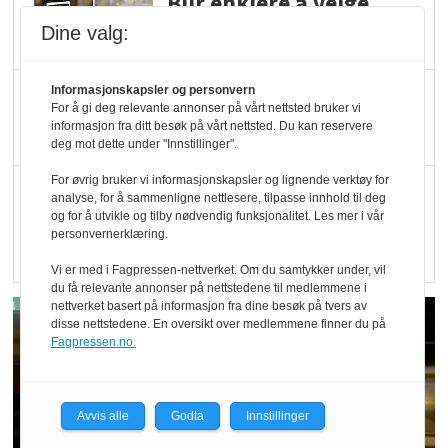
Blir enklere å velge
økologisk i butikkhylla
Dine valg:
Kolonihagen sliter
Informasjonskapsler og personvern
For å gi deg relevante annonser på vårt nettsted bruker vi
med å få tak i nok melk
informasjon fra ditt besøk på vårt nettsted. Du kan reservere
deg mot dette under "Innstillinger".
For øvrig bruker vi informasjonskapsler og lignende verktøy for
Rapport: Økokundene
analyse, for å sammenligne nettlesere, tilpasse innhold til deg
er klare! Er markedet
og for å utvikle og tilby nødvendig funksjonalitet. Les mer i vår
personvernerklæring.
det?
Vi er med i Fagpressen-nettverket. Om du samtykker under, vil
du få relevante annonser på nettstedene til medlemmene i
nettverket basert på informasjon fra dine besøk på tvers av
disse nettstedene. En oversikt over medlemmene finner du på
Fagpressen.no.
Avvis alle
Godta
Innstillinger