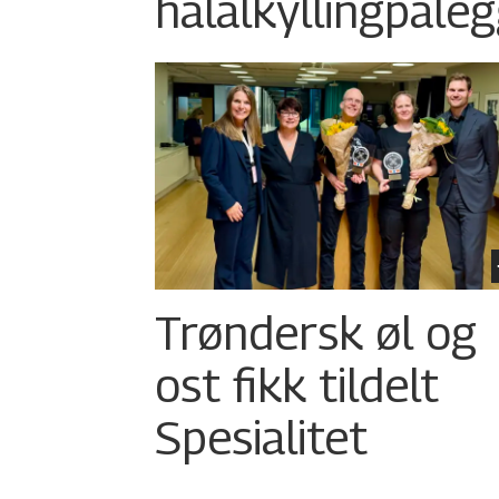
halalkylling­påleg
Trøndersk øl og
ost fikk tildelt
Spesialitet