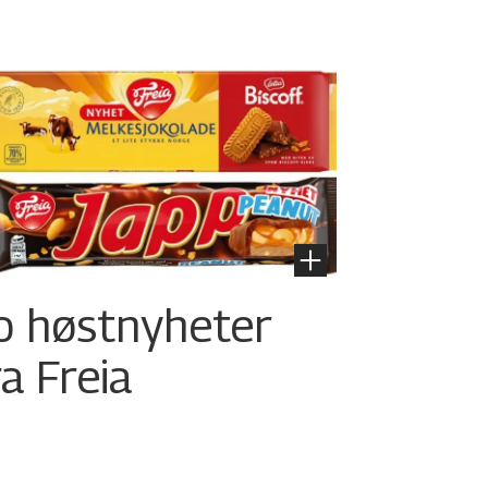
o høstnyheter
ra Freia