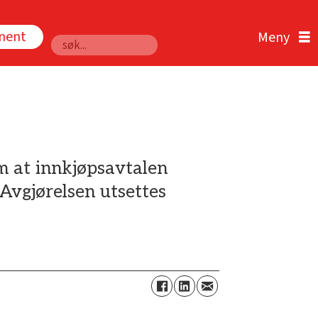
nnent
Søk
m at innkjøpsavtalen
Avgjørelsen utsettes