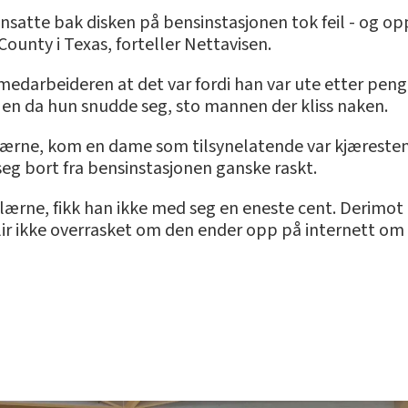
nsatte bak disken på bensinstasjonen tok feil - og op
County i Texas, forteller Nettavisen.
darbeideren at det var fordi han var ute etter pen
en da hun snudde seg, sto mannen der kliss naken.
klærne, kom en dame som tilsynelatende var kjæresten
g bort fra bensinstasjonen ganske raskt.
klærne, fikk han ikke med seg en eneste cent. Derimot
ir ikke overrasket om den ender opp på internett om 