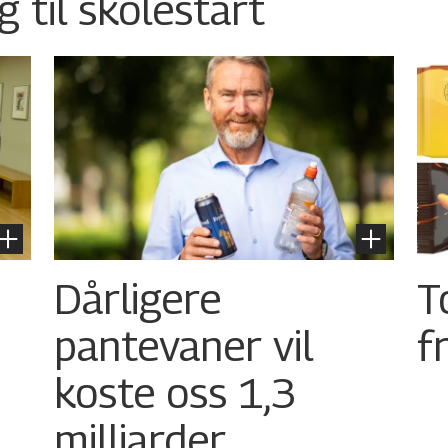
g til skolestart
Dårligere
T
pantevaner vil
f
koste oss 1,3
milliarder