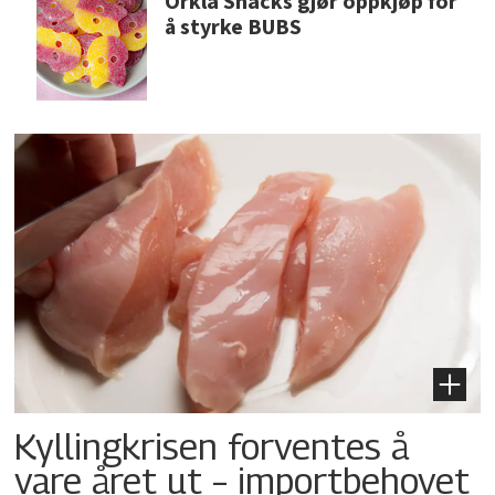
Orkla Snacks gjør oppkjøp for
å styrke BUBS
Kyllingkrisen forventes å
vare året ut – importbehovet