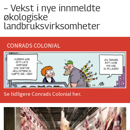
– Vekst i nye innmeldte
økologiske
landbruksvirksomheter
CONRADS COLONIAL
Se tidligere Conrads Colonial her.