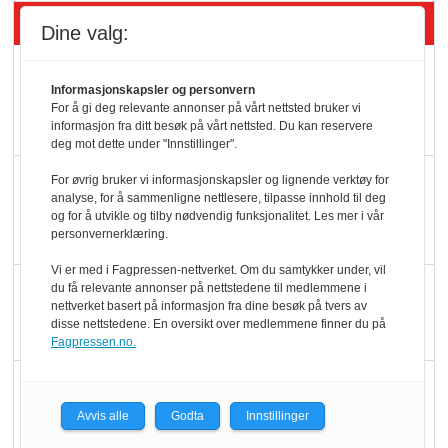
Siste artikler - Økologisk
Dine valg:
Kolonihagens norske
Informasjonskapsler og personvern
yoghurt: Trues av
For å gi deg relevante annonser på vårt nettsted bruker vi
melkemangel
informasjon fra ditt besøk på vårt nettsted. Du kan reservere
deg mot dette under "Innstillinger".
Marit Kolby vant
For øvrig bruker vi informasjonskapsler og lignende verktøy for
analyse, for å sammenligne nettlesere, tilpasse innhold til deg
Økologisk Norge sin
og for å utvikle og tilby nødvendig funksjonalitet. Les mer i vår
hederspris
personvernerklæring.
Vi er med i Fagpressen-nettverket. Om du samtykker under, vil
Blir enklere å velge
du få relevante annonser på nettstedene til medlemmene i
nettverket basert på informasjon fra dine besøk på tvers av
økologisk i butikkhylla
disse nettstedene. En oversikt over medlemmene finner du på
Fagpressen.no.
Kolonihagen sliter
med å få tak i nok melk
Avvis alle
Godta
Innstillinger