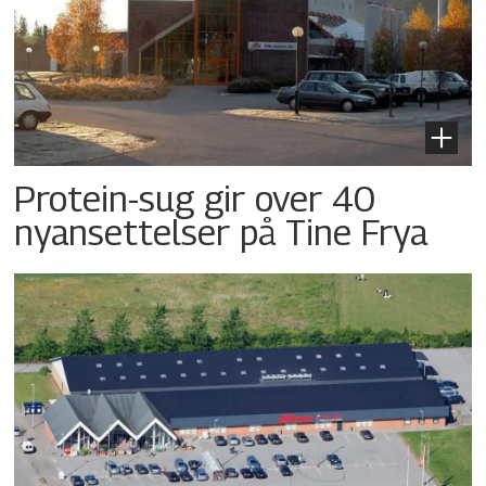
Protein-sug gir over 40
nyansettelser på Tine Frya