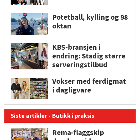
Potetball, kylling og 98
oktan
KBS-bransjen i
endring: Stadig større
serveringstilbud
Vokser med ferdigmat
i dagligvare
Siste artikler - Butikk i praksis
Rema-flaggskip