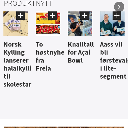
PRODUKTNYTT
Knalltall
Aass vil
Brus og
Hard
ter
for Açai
bli
jus fra
iste fra
Bowl
førstevalg
Berentsen
Hansa
i lite-
segment