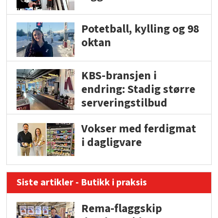
Potetball, kylling og 98
oktan
KBS-bransjen i
endring: Stadig større
serveringstilbud
Vokser med ferdigmat
i dagligvare
Siste artikler - Butikk i praksis
Rema-flaggskip