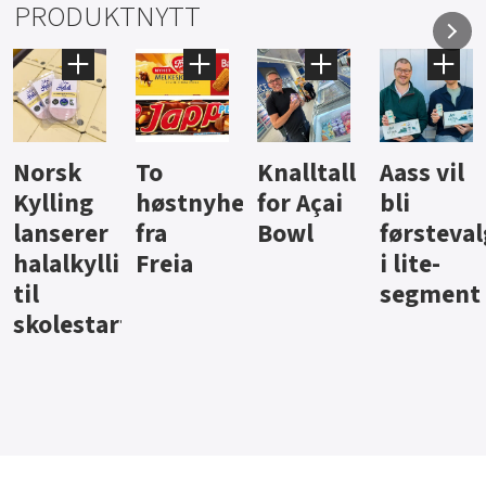
PRODUKTNYTT
Knalltall
Aass vil
Brus og
Hard
ter
for Açai
bli
jus fra
iste fra
Bowl
førstevalg
Berentsen
Hansa
i lite-
segment