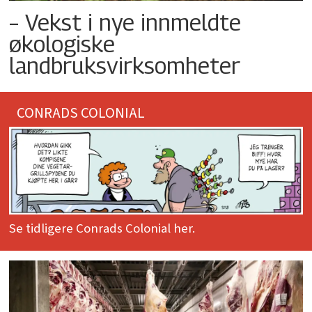
– Vekst i nye innmeldte
økologiske
landbruksvirksomheter
CONRADS COLONIAL
Se tidligere Conrads Colonial her.