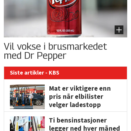
Vil vokse i brusmarkedet
med Dr Pepper
Siste artikler - KBS
Mat er viktigere enn
pris når elbilister
velger ladestopp
Ti bensinstasjoner
legger ned hver måned