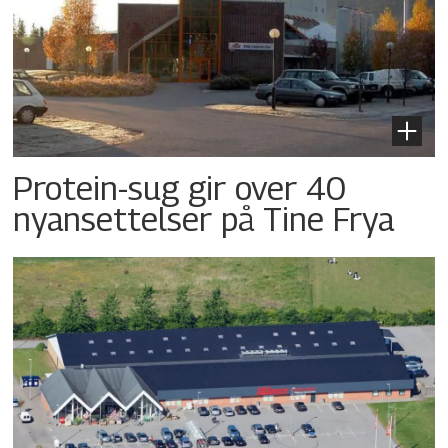
Protein-sug gir over 40
nyansettelser på Tine Frya