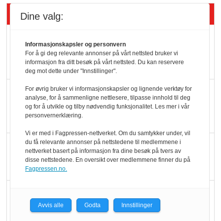
Siste artikler - Økologisk
Dine valg:
Kolonihagens norske
Informasjonskapsler og personvern
yoghurt: Trues av
For å gi deg relevante annonser på vårt nettsted bruker vi
informasjon fra ditt besøk på vårt nettsted. Du kan reservere
melkemangel
deg mot dette under "Innstillinger".
For øvrig bruker vi informasjonskapsler og lignende verktøy for
Marit Kolby vant
analyse, for å sammenligne nettlesere, tilpasse innhold til deg
Økologisk Norge sin
og for å utvikle og tilby nødvendig funksjonalitet. Les mer i vår
personvernerklæring.
hederspris
Vi er med i Fagpressen-nettverket. Om du samtykker under, vil
du få relevante annonser på nettstedene til medlemmene i
Blir enklere å velge
nettverket basert på informasjon fra dine besøk på tvers av
økologisk i butikkhylla
disse nettstedene. En oversikt over medlemmene finner du på
Fagpressen.no.
Kolonihagen sliter
med å få tak i nok melk
Avvis alle
Godta
Innstillinger