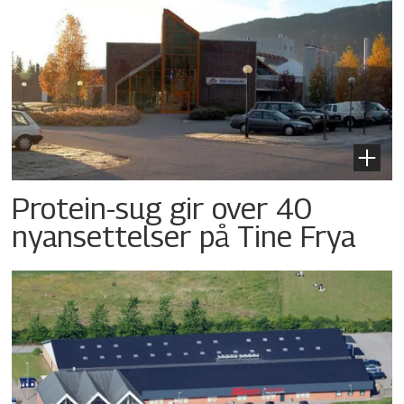
Protein-sug gir over 40
nyansettelser på Tine Frya