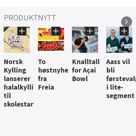
PRODUKTNYTT
Knalltall
Aass vil
Brus og
Hard
yheter
for Açai
bli
jus fra
iste fr
Bowl
førstevalg
Berentsen
Hansa
gg
i lite-
segment