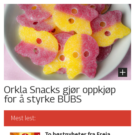
Orkla Snacks gjør oppkjøp
for å styrke BUBS
Mest lest:
To høstnyheter fra Freia