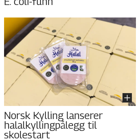
E. coli-funn
Norsk Kylling lanserer
halalkyllingpålegg til
skolestart