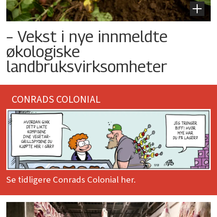
– Vekst i nye innmeldte
økologiske
landbruksvirksomheter
CONRADS COLONIAL
Se tidligere Conrads Colonial her.