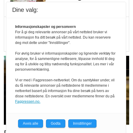
med å få tak i nok melk
Dine valg:
Rapport: Økokundene
Informasjonskapsler og personvern
er klare! Er markedet
For å gi deg relevante annonser på vårt nettsted bruker vi
informasjon fra ditt besøk på vårt nettsted. Du kan reservere
det?
deg mot dette under "Innstillinger".
For øvrig bruker vi informasjonskapsler og lignende verktøy for
analyse, for å sammenligne nettlesere, tilpasse innhold til deg
og for å utvikle og tilby nødvendig funksjonalitet. Les mer i vår
personvernerklæring.
Vi er med i Fagpressen-nettverket. Om du samtykker under, vil
du få relevante annonser på nettstedene til medlemmene i
nettverket basert på informasjon fra dine besøk på tvers av
disse nettstedene. En oversikt over medlemmene finner du på
Fagpressen.no.
Avvis alle
Godta
Innstillinger