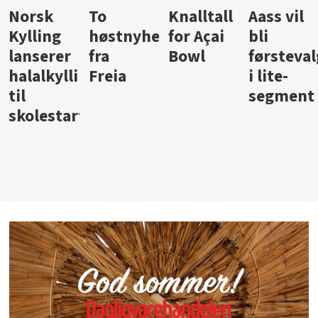
Knalltall
Aass vil
Brus og
Har
nyheter
for Açai
bli
jus fra
iste 
Bowl
førstevalg
Berentsen
Han
legg
a
i lite-
segment