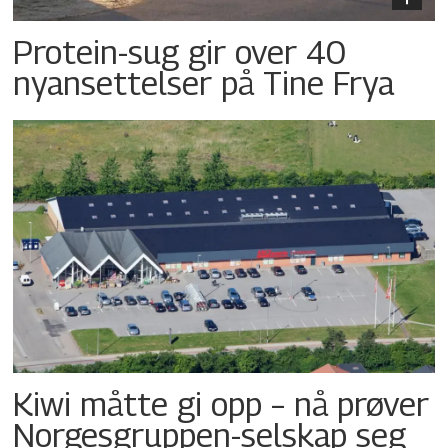
Protein-sug gir over 40
nyansettelser på Tine Frya
Kiwi måtte gi opp – nå prøver
Norgesgruppen-selskap seg