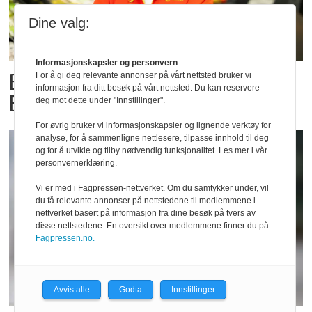
Dine valg:
Informasjonskapsler og personvern
Billigbonanza da Norge slo
For å gi deg relevante annonser på vårt nettsted bruker vi
informasjon fra ditt besøk på vårt nettsted. Du kan reservere
Elfenbenkysten
deg mot dette under "Innstillinger".
For øvrig bruker vi informasjonskapsler og lignende verktøy for
analyse, for å sammenligne nettlesere, tilpasse innhold til deg
og for å utvikle og tilby nødvendig funksjonalitet. Les mer i vår
personvernerklæring.
Vi er med i Fagpressen-nettverket. Om du samtykker under, vil
du få relevante annonser på nettstedene til medlemmene i
nettverket basert på informasjon fra dine besøk på tvers av
disse nettstedene. En oversikt over medlemmene finner du på
Fagpressen.no.
Avvis alle
Godta
Innstillinger