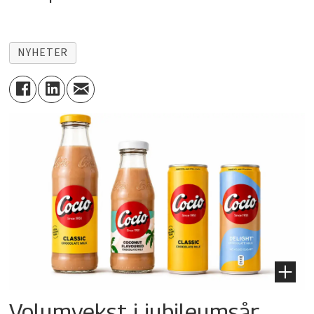
NYHETER
Volumvekst i jubileumsår