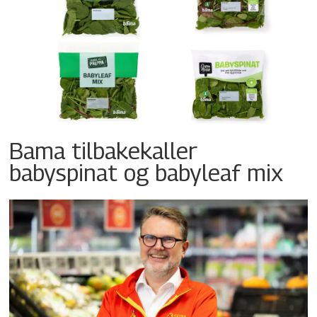
Bama tilbakekaller
babyspinat og babyleaf mix