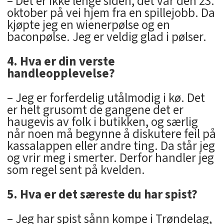
– Det er ikke lenge siden, det var den 23.
oktober på vei hjem fra en spillejobb. Da
kjøpte jeg en wienerpølse og en
baconpølse. Jeg er veldig glad i pølser.
4. Hva er din verste
handleopplevelse?
– Jeg er forferdelig utålmodig i kø. Det
er helt grusomt de gangene det er
haugevis av folk i butikken, og særlig
når noen må begynne å diskutere feil på
kassalappen eller andre ting. Da står jeg
og vrir meg i smerter. Derfor handler jeg
som regel sent på kvelden.
5. Hva er det særeste du har spist?
– Jeg har spist sånn kompe i Trøndelag,