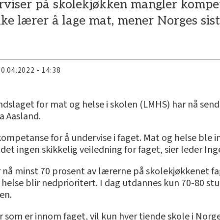
rviser på skolekjøkken mangler kompeta
kke lærer å lage mat, mener Norges sist
20.04.2022 - 14:38
ndslaget for mat og helse i skolen (LMHS) har nå sen
a Aasland.
 kompetanse for å undervise i faget. Mat og helse ble i
et ingen skikkelig veiledning for faget, sier leder In
r nå minst 70 prosent av lærerne på skolekjøkkenet f
 helse blir nedprioritert. I dag utdannes kun 70-80 stu
en.
som er innom faget, vil kun hver tiende skole i Norg