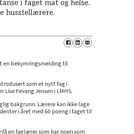
nse i faget mat og helse.
e husstellærere.
dt en bekymringsmelding til
ntrodusert som et nytt fag i
ger Lise Fevang Jensen i LMHS.
aglig bakgrunn. Lærere kan ikke lage
denter i året med 60 poeng i faget til
e få en faglærer som har noen som