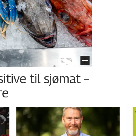
tive til sjømat –
re