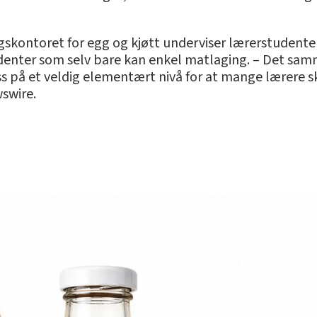
ngskontoret for egg og kjøtt underviser lærerstudente
denter som selv bare kan enkel matlaging. – Det samme 
oss på et veldig elementært nivå for at mange lærere
wswire.