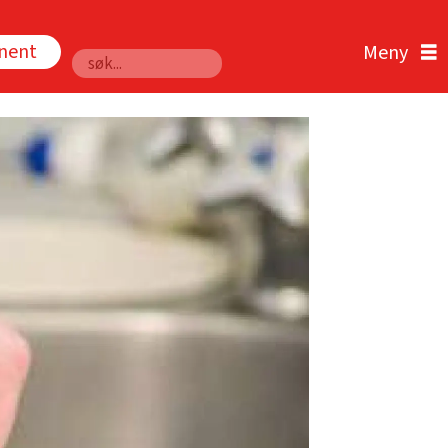
nnent
Søk