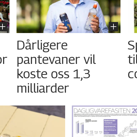
Dårligere
S
or
pantevaner vil
t
koste oss 1,3
c
milliarder