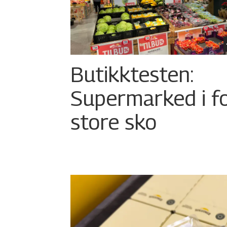
Butikktesten:
Supermarked i f
store sko