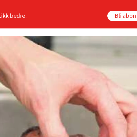
tikk bedre!
Bli abo