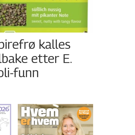
pirefrø kalles
ilbake etter E.
oli-funn