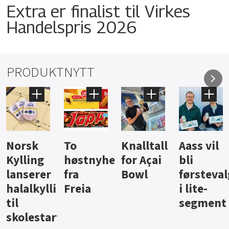
Extra er finalist til Virkes
Handelspris 2026
PRODUKTNYTT
Knalltall
Aass vil
Brus og
Hard
ter
for Açai
bli
jus fra
iste fra
Bowl
førstevalg
Berentsen
Hansa
i lite-
segment