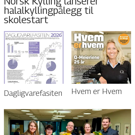
Norsk Kylling lanserer
halalkyllingpålegg til
skolestart
Hvem er Hvem
Dagligvarefasiten