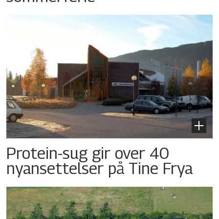
Protein-sug gir over 40
nyansettelser på Tine Frya