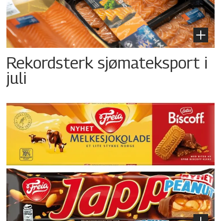
Rekordsterk sjømateksport i
juli