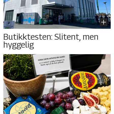
Butikktesten: Slitent, men
hyggelig