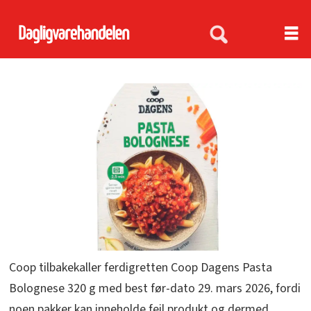
Coop tilbakekaller ferdigretten Coop Dagens Pasta
Bolognese 320 g med best før-dato 29. mars 2026, fordi
noen pakker kan inneholde feil produkt og dermed