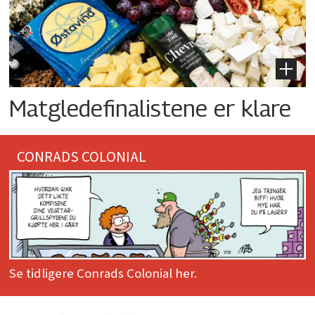
Matgledefinalistene er klare
CONRADS COLONIAL
Se tidligere Conrads Colonial her.