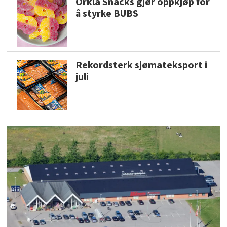
Orkla Snacks gjør oppkjøp for
å styrke BUBS
Rekordsterk sjømateksport i
juli