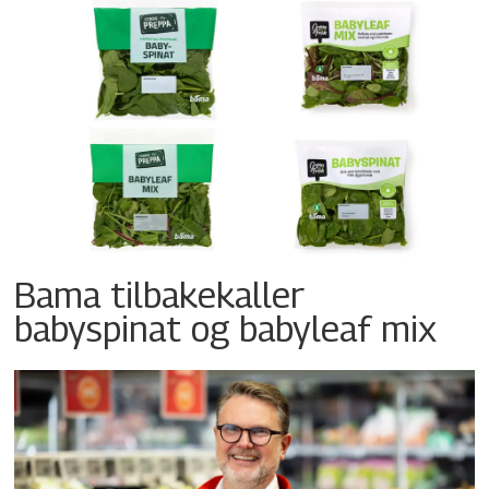
Bama tilbakekaller
babyspinat og babyleaf mix