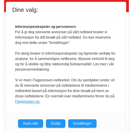
Siste artikler - Butikk i praksis
Dine valg:
Rema-flaggskip
Informasjonskapsler og personvern
dundrer videre
For å gi deg relevante annonser på vårt nettsted bruker vi
informasjon fra ditt besøk på vårt nettsted. Du kan reservere
deg mot dette under "Innstillinger".
Slik opprettholdes
For øvrig bruker vi informasjonskapsler og lignende verktøy for
ølsalget
analyse, for å sammenligne nettlesere, tilpasse innhold til deg
og for å utvikle og tilby nødvendig funksjonalitet. Les mer i vår
personvernerklæring.
Færre varer, men fulle
Vi er med i Fagpressen-nettverket. Om du samtykker under, vil
hyller
du få relevante annonser på nettstedene til medlemmene i
nettverket basert på informasjon fra dine besøk på tvers av
disse nettstedene. En oversikt over medlemmene finner du på
Fagpressen.no.
KI lager mat i butikken
Avvis alle
Godta
Innstillinger