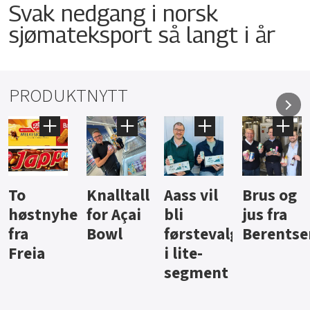
Svak nedgang i norsk
sjømateksport så langt i år
PRODUKTNYTT
Knalltall
Aass vil
Brus og
Hard
ter
for Açai
bli
jus fra
iste fra
Bowl
førstevalg
Berentsen
Hansa
i lite-
segment