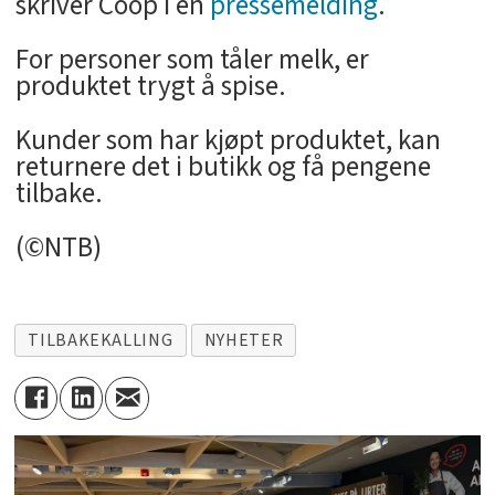
skriver Coop i en
pressemelding
.
For personer som tåler melk, er
produktet trygt å spise.
Kunder som har kjøpt produktet, kan
returnere det i butikk og få pengene
tilbake.
(©NTB)
TILBAKEKALLING
NYHETER