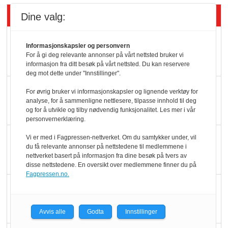
Siste artikler - Butikk i praksis
Dine valg:
Rema-flaggskip
Informasjonskapsler og personvern
dundrer videre
For å gi deg relevante annonser på vårt nettsted bruker vi
informasjon fra ditt besøk på vårt nettsted. Du kan reservere
deg mot dette under "Innstillinger".
Slik opprettholdes
For øvrig bruker vi informasjonskapsler og lignende verktøy for
analyse, for å sammenligne nettlesere, tilpasse innhold til deg
ølsalget
og for å utvikle og tilby nødvendig funksjonalitet. Les mer i vår
personvernerklæring.
Færre varer, men fulle
Vi er med i Fagpressen-nettverket. Om du samtykker under, vil
du få relevante annonser på nettstedene til medlemmene i
hyller
nettverket basert på informasjon fra dine besøk på tvers av
disse nettstedene. En oversikt over medlemmene finner du på
Fagpressen.no.
KI lager mat i butikken
Avvis alle
Godta
Innstillinger