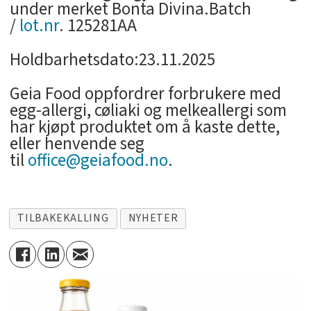
under merket Bonta Divina.Batch
/
lot.nr
. 125281AA
Holdbarhetsdato:23.11.2025
Geia Food oppfordrer forbrukere med
egg-allergi, cøliaki og melkeallergi som
har kjøpt produktet om å kaste dette,
eller henvende seg
til
office@geiafood.no
.
TILBAKEKALLING
NYHETER