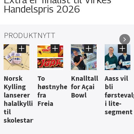
Handelspris 2026
PRODUKTNYTT
Knalltall
Aass vil
Brus og
Hard
ter
for Açai
bli
jus fra
iste fra
Bowl
førstevalg
Berentsen
Hansa
i lite-
segment