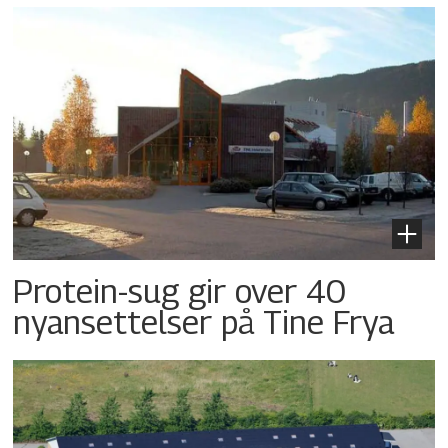
Protein-sug gir over 40
nyansettelser på Tine Frya