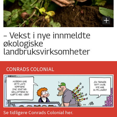
– Vekst i nye innmeldte
økologiske
landbruksvirksomheter
CONRADS COLONIAL
Se tidligere Conrads Colonial her.