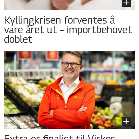
Kyllingkrisen forventes å
vare året ut – importbehovet
doblet
Extra er finalist til Virkes