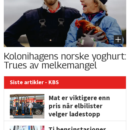
Kolonihagens norske yoghurt:
Trues av melkemangel
Siste artikler - KBS
Mat er viktigere enn
pris når elbilister
velger ladestopp
Ti bensinstasjoner