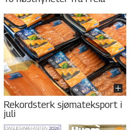
Rekordsterk sjømateksport i
juli