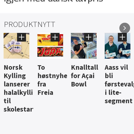
PRODUKTNYTT
Knalltall
Aass vil
Brus og
Hard
ter
for Açai
bli
jus fra
iste fra
Bowl
førstevalg
Berentsen
Hansa
i lite-
segment