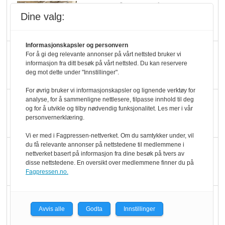
Rema-flaggskip
Dine valg:
dundrer videre
Informasjonskapsler og personvern
Slik opprettholdes
For å gi deg relevante annonser på vårt nettsted bruker vi
informasjon fra ditt besøk på vårt nettsted. Du kan reservere
ølsalget
deg mot dette under "Innstillinger".
For øvrig bruker vi informasjonskapsler og lignende verktøy for
Færre varer, men fulle
analyse, for å sammenligne nettlesere, tilpasse innhold til deg
og for å utvikle og tilby nødvendig funksjonalitet. Les mer i vår
hyller
personvernerklæring.
Vi er med i Fagpressen-nettverket. Om du samtykker under, vil
du få relevante annonser på nettstedene til medlemmene i
KI lager mat i butikken
nettverket basert på informasjon fra dine besøk på tvers av
disse nettstedene. En oversikt over medlemmene finner du på
Fagpressen.no.
Q passerte 1 milliard i
Avvis alle
Godta
Innstillinger
Rema i 2025