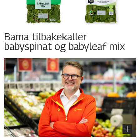
Bama tilbakekaller
babyspinat og babyleaf mix