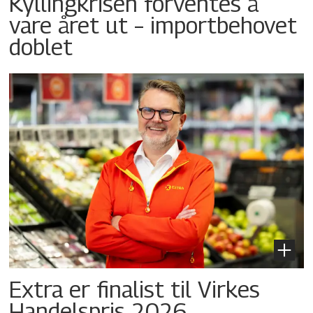
Kyllingkrisen forventes å
vare året ut – importbehovet
doblet
Extra er finalist til Virkes
Handelspris 2026