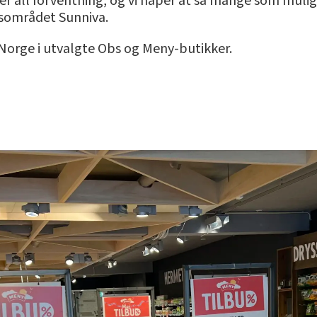
r all forventning, og vi håper at så mange som mulig har
sområdet Sunniva.
 Norge i utvalgte Obs og Meny-butikker.