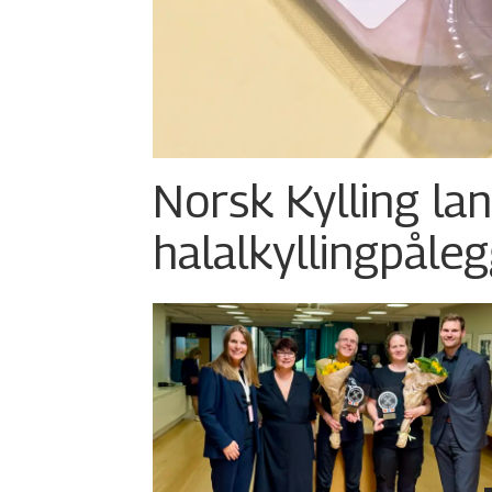
Norsk Kylling la
halalkylling­påleg