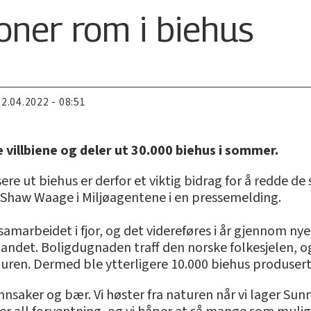
ioner rom i biehus
22.04.2022 - 08:51
 villbiene og deler ut 30.000 biehus i sommer.
ssere ut biehus er derfor et viktig bidrag for å redde d
Are Shaw Waage i Miljøagentene i en pressemelding.
arbeidet i fjor, og det videreføres i år gjennom nye ak
landet. Boligdugnaden traff den norske folkesjelen, o
turen. Dermed ble ytterligere 10.000 biehus produsert
nnsaker og bær. Vi høster fra naturen når vi lager Sunni