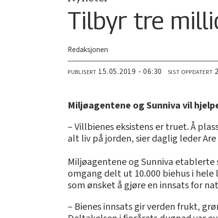
Tilbyr tre mill
Redaksjonen
15.05.2019 - 06:30
PUBLISERT
SIST OPPDATERT
Miljøagentene og Sunniva vil hjelpe
– Villbienes eksistens er truet. Å pla
alt liv på jorden, sier daglig leder 
Miljøagentene og Sunniva etablerte sam
omgang delt ut 10.000 biehus i hele 
som ønsket å gjøre en innsats for na
– Bienes innsats gir verden frukt, grø