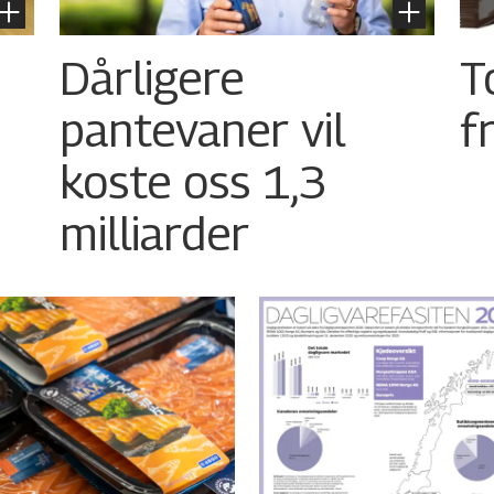
Dårligere
T
pantevaner vil
f
koste oss 1,3
milliarder