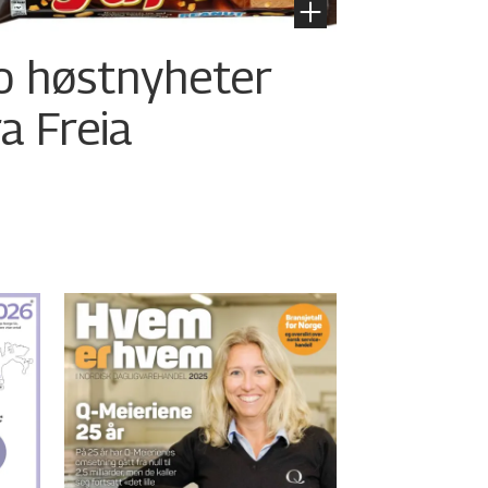
o høstnyheter
ra Freia