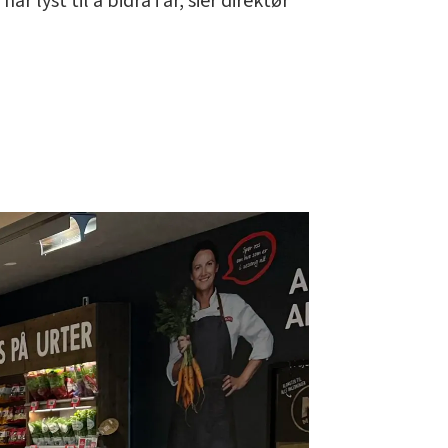
 lyst til å bidra i år, sier direktør