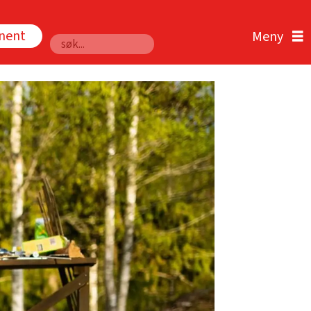
nnent
Søk