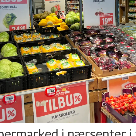
permarked i nærsenter i 