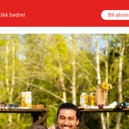
tikk bedre!
Bli abo