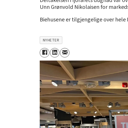
Deltakelsen i fjorårets dugnad var ove
Unn Grønvold Nikolaisen for marked
Biehusene er tilgjengelige over hele
NYHETER