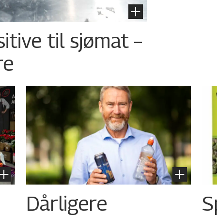
tive til sjømat –
re
Dårligere
S