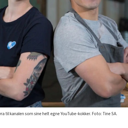
ra til kanalen som sine helt egne YouTube-kokker. Foto: Tine SA.