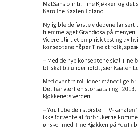
MatSans blir til Tine Kjøkken og det 
Karoline Kaalen Loland.
Nylig ble de første videoene lansert
hjemmelaget Grandiosa på menyen. F
Videre blir det empirisk testing av h
konseptene håper Tine at folk, spesie
– Med de nye konseptene skal Tine b
bli skal bli underholdt, sier Kaalen L
Med over tre millioner månedlige br
Det har vært en stor satsning i 201
kjøkkenets verden.
– YouTube den største "TV-kanalen" f
ikke forvente at forbrukerne kommer 
ønsker med Tine Kjøkken på YouTube,