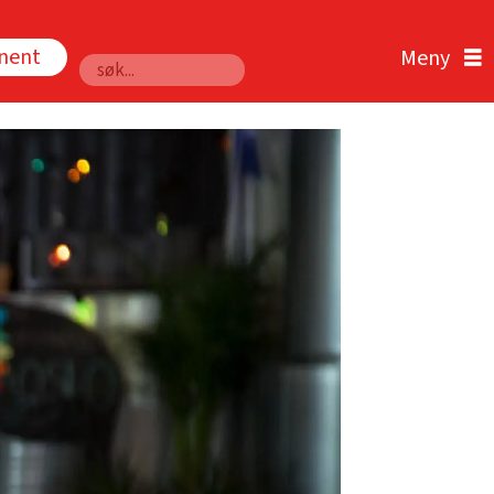
nnent
Søk