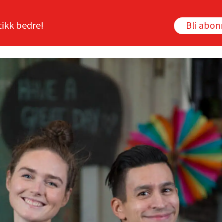
tikk bedre!
Bli abo