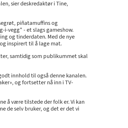
len, sier deskredaktør i Tine,
segrøt, piñatamuffins og
-i-vegg" - et slags gameshow.
aming og tinderdaten. Med de nye
 inspirert til å lage mat.
ukter, samtidig som publikummet skal
godt innhold til også denne kanalen.
r», og fortsetter nå inn i TV-
 å være tilstede der folk er. Vi kan
 de selv bruker, og det er det vi