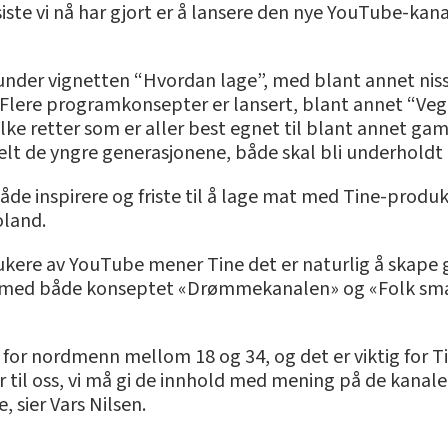
siste vi nå har gjort er å lansere den nye YouTube-kana
 under vignetten “Hvordan lage”, med blant annet nis
lere programkonsepter er lansert, blant annet “Vegg
vilke retter som er aller best egnet til blant annet g
lt de yngre generasjonene, både skal bli underholdt og
åde inspirere og friste til å lage mat med Tine-prod
oland.
ukere av YouTube mener Tine det er naturlig å skape 
8, med både konseptet «Drømmekanalen» og «Folk smake
or nordmenn mellom 18 og 34, og det er viktig for Tine
til oss, vi må gi de innhold med mening på de kanalene
 sier Vars Nilsen.