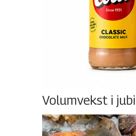
Volumvekst i jub