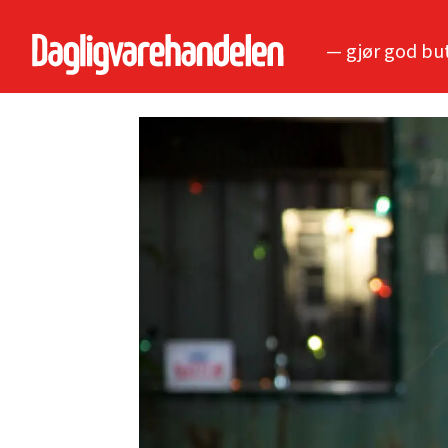
— gjør god bu