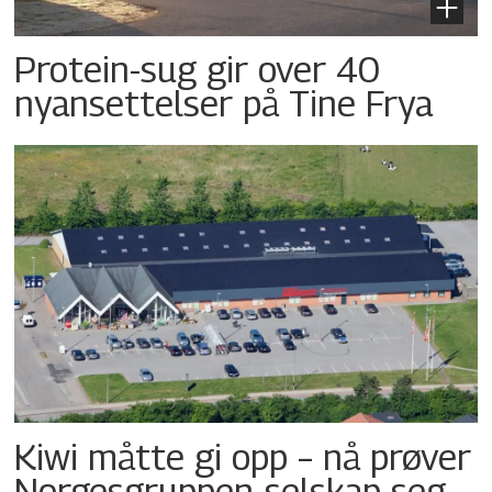
Protein-sug gir over 40
nyansettelser på Tine Frya
Kiwi måtte gi opp – nå prøver
Norgesgruppen-selskap seg