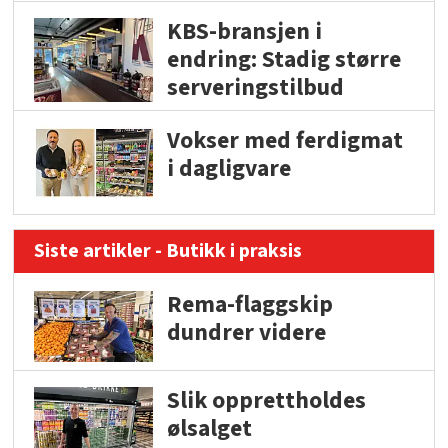
KBS-bransjen i
endring: Stadig større
serveringstilbud
Vokser med ferdigmat
i dagligvare
Siste artikler - Butikk i praksis
Rema-flaggskip
dundrer videre
Slik opprettholdes
ølsalget