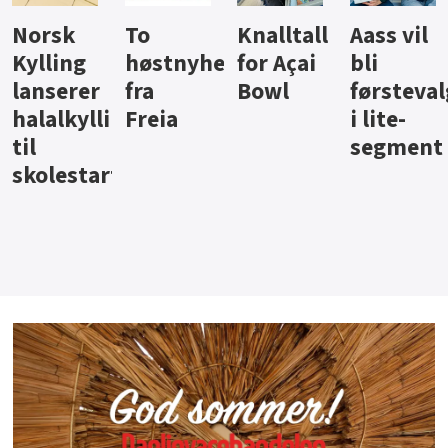
Knalltall
Aass vil
Brus og
Hard
ter
for Açai
bli
jus fra
iste fra
Bowl
førstevalg
Berentsen
Hansa
i lite-
segment