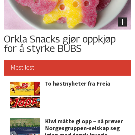
Orkla Snacks gjør oppkjøp
for å styrke BUBS
Mest lest:
To høstnyheter fra Freia
Kiwi måtte gi opp – nå prøver
Norgesgruppen-selskap seg