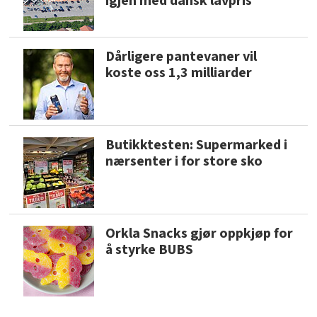
igjen med dansk lavpris
Dårligere pantevaner vil
koste oss 1,3 milliarder
Butikktesten: Supermarked i
nærsenter i for store sko
Orkla Snacks gjør oppkjøp for
å styrke BUBS