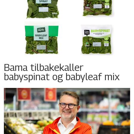
Bama tilbakekaller
babyspinat og babyleaf mix