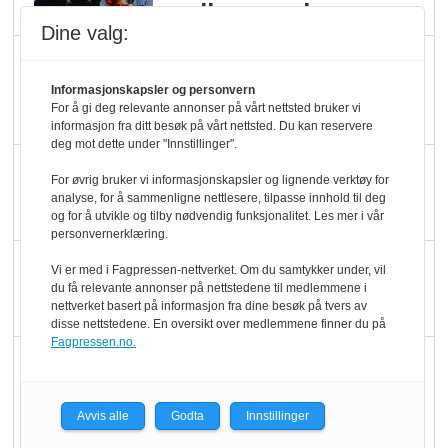
melkemangel
Dine valg:
Marit Kolby vant
Økologisk Norge sin
Informasjonskapsler og personvern
For å gi deg relevante annonser på vårt nettsted bruker vi
hederspris
informasjon fra ditt besøk på vårt nettsted. Du kan reservere
deg mot dette under "Innstillinger".
Blir enklere å velge
For øvrig bruker vi informasjonskapsler og lignende verktøy for
økologisk i butikkhylla
analyse, for å sammenligne nettlesere, tilpasse innhold til deg
og for å utvikle og tilby nødvendig funksjonalitet. Les mer i vår
personvernerklæring.
Kolonihagen sliter
Vi er med i Fagpressen-nettverket. Om du samtykker under, vil
du få relevante annonser på nettstedene til medlemmene i
med å få tak i nok melk
nettverket basert på informasjon fra dine besøk på tvers av
disse nettstedene. En oversikt over medlemmene finner du på
Fagpressen.no.
Rapport: Økokundene
er klare! Er markedet
det?
Avvis alle
Godta
Innstillinger