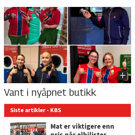
Vant i nyåpnet butikk
Siste artikler - KBS
Mat er viktigere enn
pris når elbilister