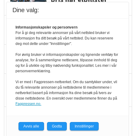
velger ladestopp
Dine valg:
Ti bensinstasjoner
Informasjonskapsler og personvern
legger ned hver måned
For å gi deg relevante annonser på vårt nettsted bruker vi
informasjon fra ditt besøk på vårt nettsted. Du kan reservere
deg mot dette under "Innstillinger".
Potetball, kylling og 98
For øvrig bruker vi informasjonskapsler og lignende verktøy for
oktan
analyse, for å sammenligne nettlesere, tilpasse innhold til deg
og for å utvikle og tilby nødvendig funksjonalitet. Les mer i vår
personvernerklæring.
KBS-bransjen i
Vi er med i Fagpressen-nettverket. Om du samtykker under, vil
du få relevante annonser på nettstedene til medlemmene i
endring: Stadig større
nettverket basert på informasjon fra dine besøk på tvers av
serveringstilbud
disse nettstedene. En oversikt over medlemmene finner du på
Fagpressen.no.
Vokser med ferdigmat
i dagligvare
Avvis alle
Godta
Innstillinger