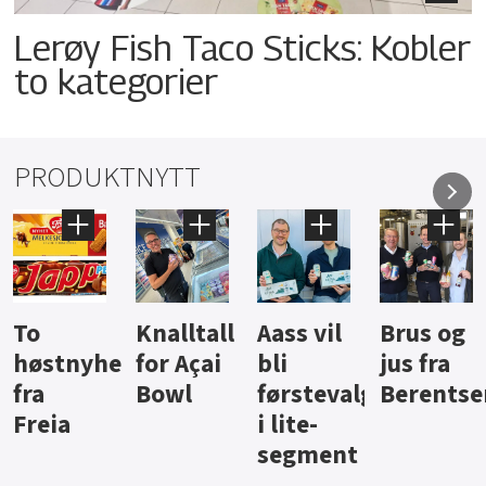
Lerøy Fish Taco Sticks: Kobler
to kategorier
PRODUKTNYTT
Knalltall
Aass vil
Brus og
Hard
ter
for Açai
bli
jus fra
iste fra
Bowl
førstevalg
Berentsen
Hansa
i lite-
segment