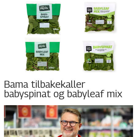
Bama tilbakekaller
babyspinat og babyleaf mix