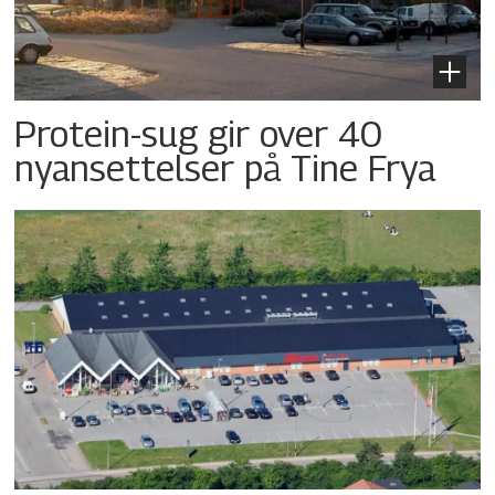
Protein-sug gir over 40
nyansettelser på Tine Frya