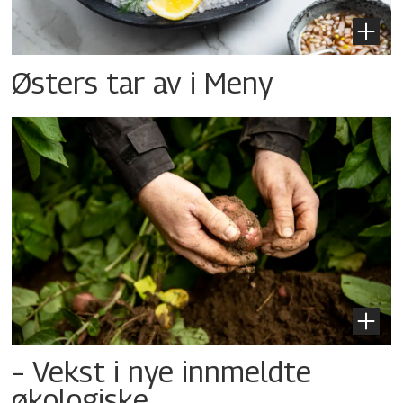
Østers tar av i Meny
– Vekst i nye innmeldte
økologiske