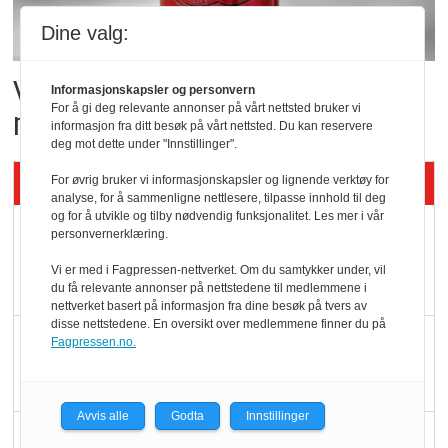
Dine valg:
Vil vokse i brusmarkedet
Informasjonskapsler og personvern
For å gi deg relevante annonser på vårt nettsted bruker vi
med Dr Pepper
informasjon fra ditt besøk på vårt nettsted. Du kan reservere
deg mot dette under "Innstillinger".
Siste artikler - KBS
For øvrig bruker vi informasjonskapsler og lignende verktøy for
analyse, for å sammenligne nettlesere, tilpasse innhold til deg
og for å utvikle og tilby nødvendig funksjonalitet. Les mer i vår
Mat er viktigere enn
personvernerklæring.
pris når elbilister
Vi er med i Fagpressen-nettverket. Om du samtykker under, vil
velger ladestopp
du få relevante annonser på nettstedene til medlemmene i
nettverket basert på informasjon fra dine besøk på tvers av
disse nettstedene. En oversikt over medlemmene finner du på
Ti bensinstasjoner
Fagpressen.no.
legger ned hver måned
Avvis alle
Godta
Innstillinger
Potetball, kylling og 98