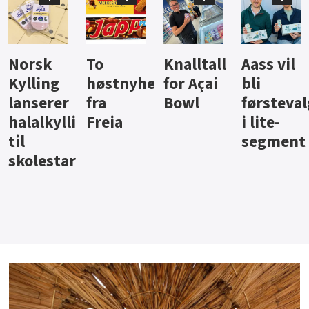
Knalltall
Aass vil
Brus og
Har
nyheter
for Açai
bli
jus fra
iste 
Bowl
førstevalg
Berentsen
Han
legg
a
i lite-
segment