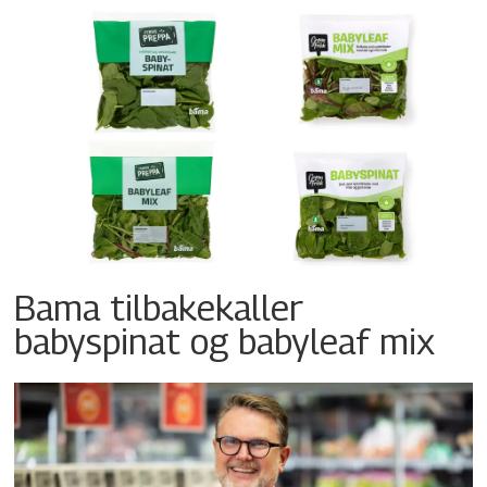
Bama tilbakekaller
babyspinat og babyleaf mix