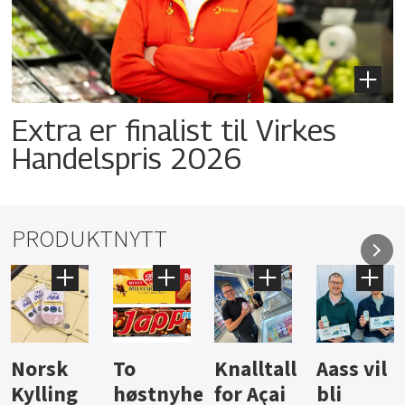
Extra er finalist til Virkes
Handelspris 2026
PRODUKTNYTT
Knalltall
Aass vil
Brus og
Hard
ter
for Açai
bli
jus fra
iste fra