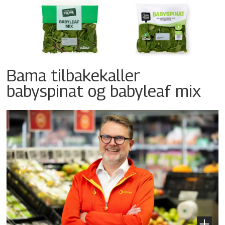
Bama tilbakekaller
babyspinat og babyleaf mix