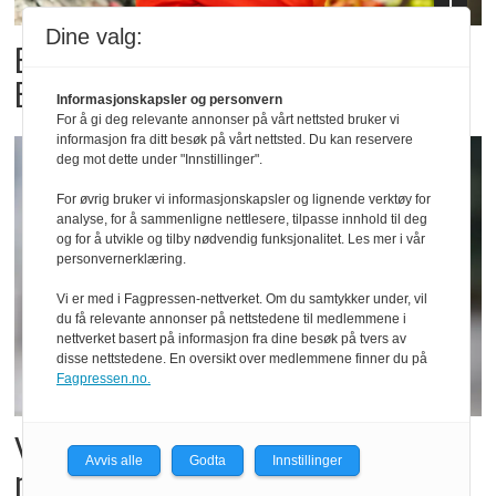
Dine valg:
Billigbonanza da Norge slo
Elfenbenkysten
Informasjonskapsler og personvern
For å gi deg relevante annonser på vårt nettsted bruker vi
informasjon fra ditt besøk på vårt nettsted. Du kan reservere
deg mot dette under "Innstillinger".
For øvrig bruker vi informasjonskapsler og lignende verktøy for
analyse, for å sammenligne nettlesere, tilpasse innhold til deg
og for å utvikle og tilby nødvendig funksjonalitet. Les mer i vår
personvernerklæring.
Vi er med i Fagpressen-nettverket. Om du samtykker under, vil
du få relevante annonser på nettstedene til medlemmene i
nettverket basert på informasjon fra dine besøk på tvers av
disse nettstedene. En oversikt over medlemmene finner du på
Fagpressen.no.
Vil vokse i brusmarkedet
Avvis alle
Godta
Innstillinger
med Dr Pepper