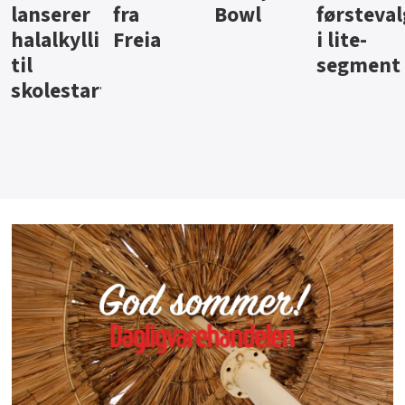
Bowl
førstevalg
Berentsen
Hansa
i lite-
segment