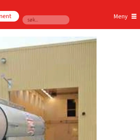
nnent
Søk