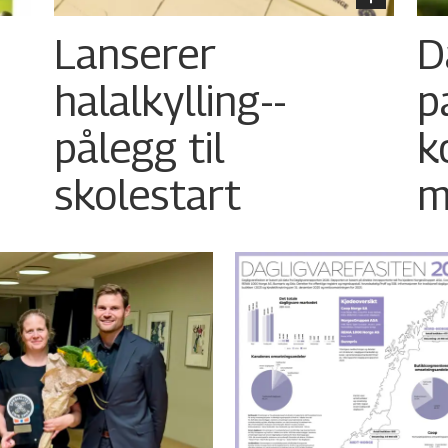
Lanserer
D
halalkylling-­
p
pålegg til
k
skolestart
m