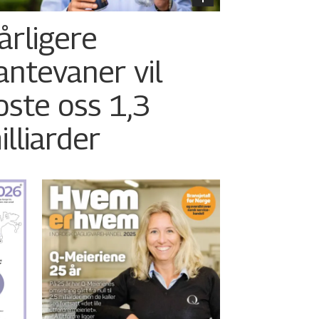
årligere
antevaner vil
oste oss 1,3
illiarder