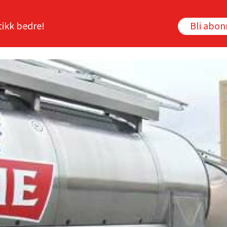
tikk bedre!
Bli abo