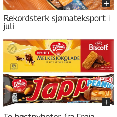
Rekordsterk sjømateksport i
juli
To høstnyheter fra Freia