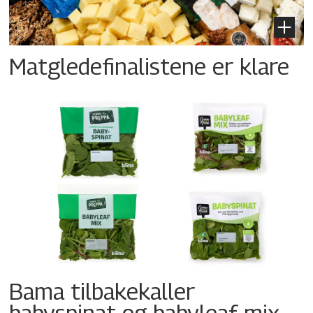
Matgledefinalistene er klare
Bama tilbakekaller
babyspinat og babyleaf mix