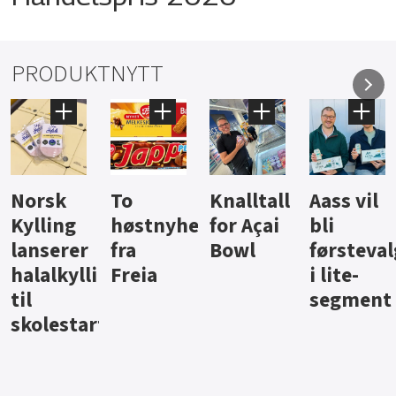
PRODUKTNYTT
Knalltall
Aass vil
Brus og
Hard
ter
for Açai
bli
jus fra
iste fra
Bowl
førstevalg
Berentsen
Hansa
i lite-
segment