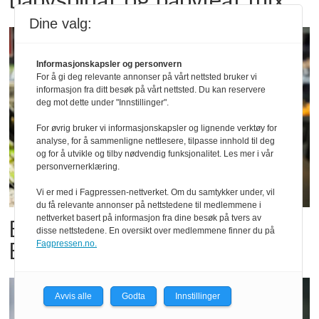
Dine valg:
Informasjonskapsler og personvern
For å gi deg relevante annonser på vårt nettsted bruker vi
informasjon fra ditt besøk på vårt nettsted. Du kan reservere
deg mot dette under "Innstillinger".
For øvrig bruker vi informasjonskapsler og lignende verktøy for
analyse, for å sammenligne nettlesere, tilpasse innhold til deg
og for å utvikle og tilby nødvendig funksjonalitet. Les mer i vår
personvernerklæring.
Vi er med i Fagpressen-nettverket. Om du samtykker under, vil
du få relevante annonser på nettstedene til medlemmene i
nettverket basert på informasjon fra dine besøk på tvers av
Billigbonanza da Norge slo
disse nettstedene. En oversikt over medlemmene finner du på
Elfenbenkysten
Fagpressen.no.
Avvis alle
Godta
Innstillinger