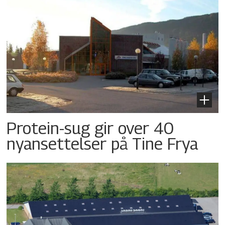
Protein-sug gir over 40
nyansettelser på Tine Frya