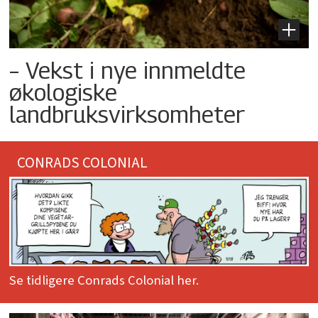
– Vekst i nye innmeldte
økologiske
landbruksvirksomheter
CONRADS COLONIAL
Se tidligere Conrads Colonial her.