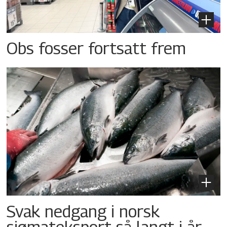
Obs fosser fortsatt frem
Svak nedgang i norsk
sjømateksport så langt i år