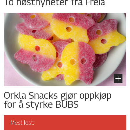
To høstnyheter fra Freia
Orkla Snacks gjør oppkjøp
for å styrke BUBS
Mest lest: