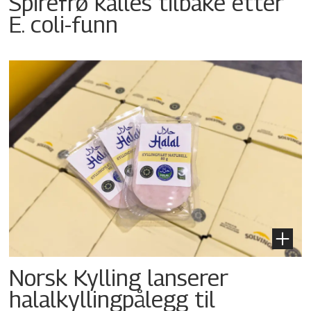
Spirefrø kalles tilbake etter
E. coli-funn
Norsk Kylling lanserer
halalkyllingpålegg til