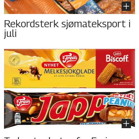
Rekordsterk sjømateksport i
juli