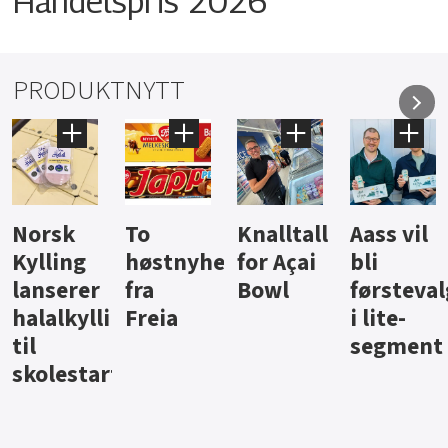
Handelspris 2026
PRODUKTNYTT
Knalltall
Aass vil
Brus og
Hard
ter
for Açai
bli
jus fra
iste fra
Bowl
førstevalg
Berentsen
Hansa
i lite-
segment