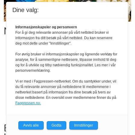
Dine valg:
Matgledefinalistene er klare
Informasjonskapsler og personvern
For å gi deg relevante annonser på vårt nettsted bruker vi
informasjon fra ditt besøk på vårt nettsted. Du kan reservere
deg mot dette under "Innstillinger".
For øvrig bruker vi informasjonskapsler og lignende verktøy for
analyse, for å sammenligne nettlesere, tilpasse innhold til deg
og for å utvikle og tilby nødvendig funksjonalitet. Les mer i vår
personvernerklæring.
Vi er med i Fagpressen-nettverket. Om du samtykker under, vil
du få relevante annonser på nettstedene til medlemmene i
nettverket basert på informasjon fra dine besøk på tvers av
disse nettstedene. En oversikt over medlemmene finner du på
Fagpressen.no.
Bama tilbakekaller
Avvis alle
Godta
Innstillinger