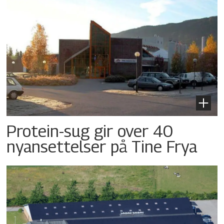
Protein-sug gir over 40
nyansettelser på Tine Frya