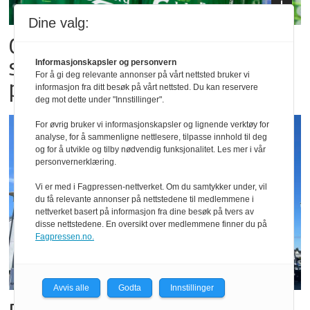
Dine valg:
Carlsberg forventer
salgsrekord for alkoholfri øl
Informasjonskapsler og personvern
For å gi deg relevante annonser på vårt nettsted bruker vi
på festivaler
informasjon fra ditt besøk på vårt nettsted. Du kan reservere
deg mot dette under "Innstillinger".
For øvrig bruker vi informasjonskapsler og lignende verktøy for
analyse, for å sammenligne nettlesere, tilpasse innhold til deg
og for å utvikle og tilby nødvendig funksjonalitet. Les mer i vår
personvernerklæring.
Vi er med i Fagpressen-nettverket. Om du samtykker under, vil
du få relevante annonser på nettstedene til medlemmene i
nettverket basert på informasjon fra dine besøk på tvers av
disse nettstedene. En oversikt over medlemmene finner du på
Fagpressen.no.
Avvis alle
Godta
Innstillinger