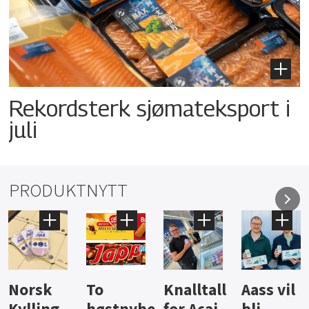
Rekordsterk sjømateksport i
juli
PRODUKTNYTT
Knalltall
Aass vil
Brus og
Hard