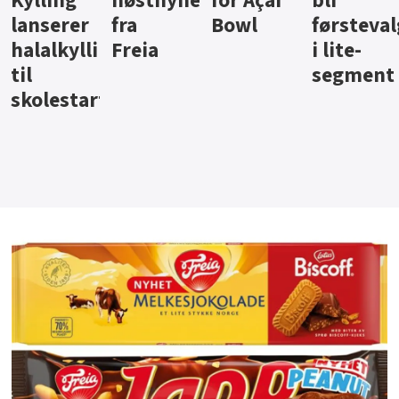
ter
for Açai
bli
jus fra
iste fra
Bowl
førstevalg
Berentsen
Hansa
i lite-
segment